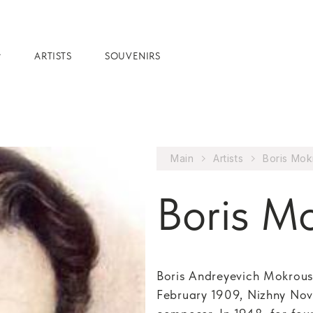
ARTISTS
SOUVENIRS
Main
Artists
Boris Mo
Boris M
Boris Andreyevich Mokrous
February 1909, Nizhny No