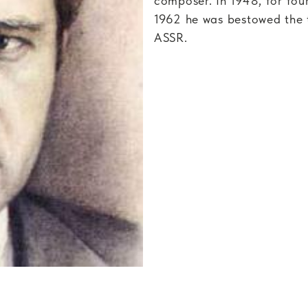
composer. In 1948, for four
1962 he was bestowed the t
ASSR.