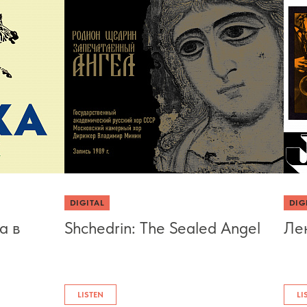
DIGITAL
DIG
а в
Shchedrin: The Sealed Angel
Ле
LISTEN
LI