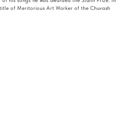
 of his songs he was awarded the Stalin Prize. In
itle of Meritorious Art Worker of the Chuvash