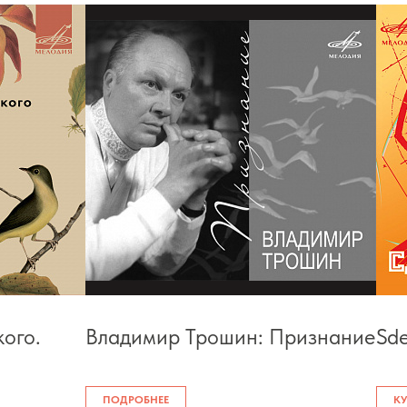
ого.
Владимир Трошин: Признание
Sde
ПОДРОБНЕЕ
К