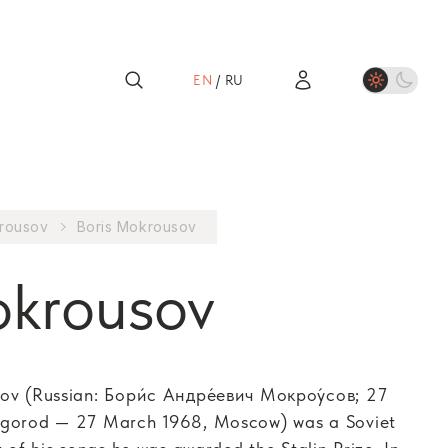
EN
/
RU
krousov
Boris Mokrousov
okrousov
ov (Russian: Бори́с Андре́евич Мокроу́сов; 27
vgorod — 27 March 1968, Moscow) was a Soviet