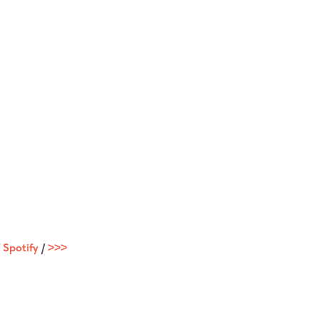
/
Spotify
/
˃˃˃