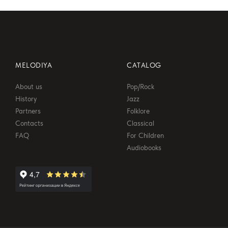
MELODIYA
CATALOG
About us
Pop/Rock
History
Jazz
Partners
Folklore
Contacts
Classical
FAQ
For Children
Audiobooks