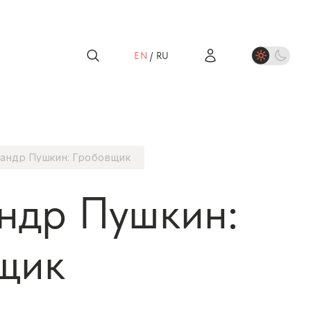
EN
/
RU
андр Пушкин: Гробовщик
ндр Пушкин:
щик