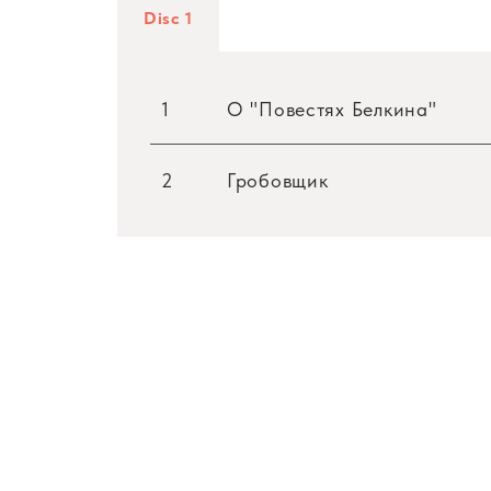
Disc 1
1
О "Повестях Белкина"
2
Гробовщик