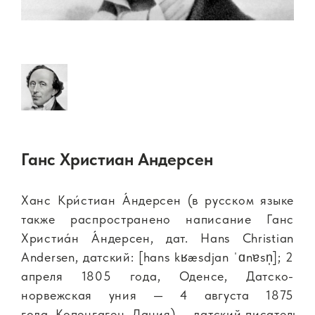
Ганс Христиан Андерсен
Ханс Кри́стиан А́ндерсен (в русском языке
также распространено написание Ганс
Христиа́н А́ндерсен, дат. Hans Christian
Andersen,
датский:
[hans kʁæsdjan ˈɑnɐsn̩]; 2
апреля 1805 года, Оденсе, Датско-
норвежская уния — 4 августа 1875
года, Копенгаген, Дания) — датский писатель,