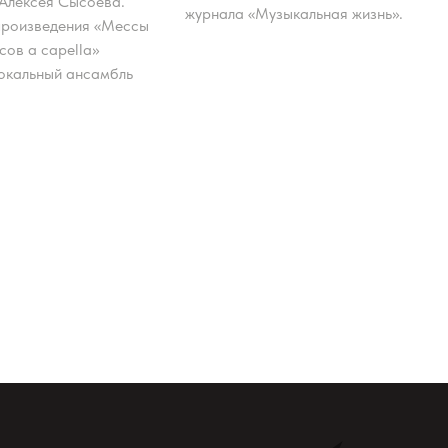
 Алексея Сысоева.
журнала «Музыкальная жизнь».
произведения «Мессы
осов a capella»
вокальный ансамбль