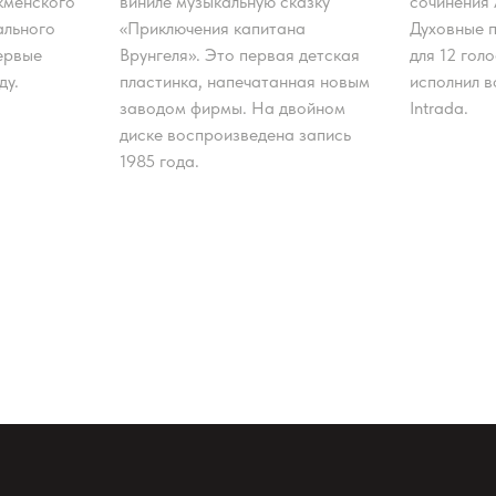
кменского
виниле музыкальную сказку
сочинения
ального
«Приключения капитана
Духовные 
ервые
Врунгеля». Это первая детская
для 12 гол
ду.
пластинка, напечатанная новым
исполнил 
заводом фирмы. На двойном
Intrada.
диске воспроизведена запись
1985 года.