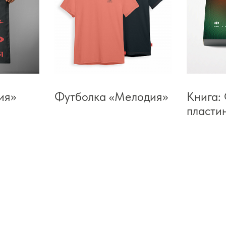
ия»
Футболка «Мелодия»
Книга:
пласти