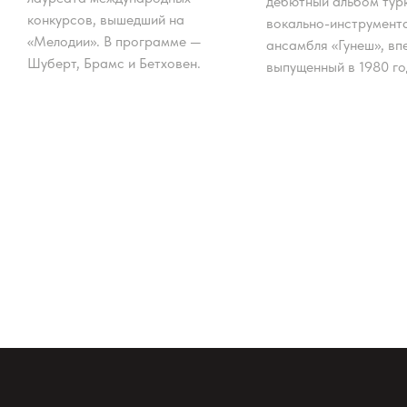
дебютный альбом тур
конкурсов, вышедший на
вокально-инструмент
«Мелодии». В программе —
ансамбля «Гунеш», вп
Шуберт, Брамс и Бетховен.
выпущенный в 1980 го