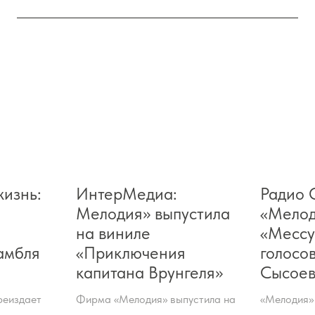
изнь:
ИнтерМедиа:
Радио 
Мелодия» выпустила
«Мелод
на виниле
«Мессу
амбля
«Приключения
голосов
капитана Врунгеля»
Сысое
реиздает
Фирма «Мелодия» выпустила на
«Мелодия»