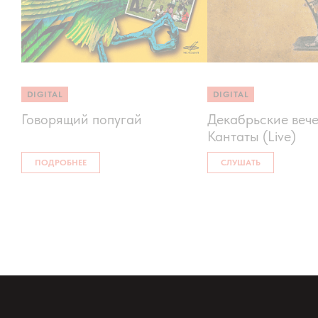
DIGITAL
DIGITAL
Говорящий попугай
Декабрьские вече
Кантаты (Live)
ПОДРОБНЕЕ
СЛУШАТЬ