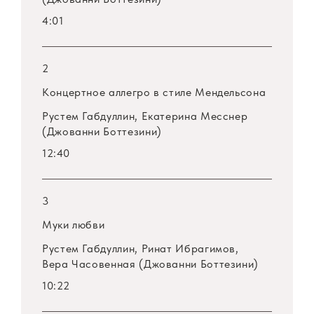
своего инструмента.
4:01
Программа, представляющая произведения
2
этих двух мастеров контрабаса,
записывалась в разные годы. Часть этих
Концертное аллегро в стиле Мендельсона
произведений уже выходила на
Рустем Габдуллин, Екатерина Месснер
долгоиграющих дисках фирмы «Мелодия»,
(Джованни Боттезини)
часть выходит в свет на этом диске впервые.
12:40
Мне думается, что этот диск станет
хорошим подарком для всех друзей нашего
3
замечательного инструмента, лишь на
первый взгляд кажущимся непригодным для
Муки любви
настоящей сольной виртуозной игры.
Рустем Габдуллин, Ринат Ибрагимов,
Вера Часовенная (Джованни Боттезини)
Рустем Габдуллин
10:22