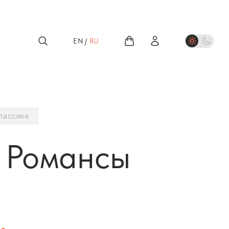
EN
/
RU
лассика
: Романсы