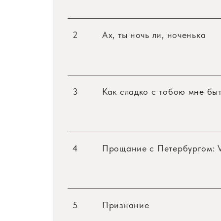
2
Ах, ты ночь ли, ноченька
3
Как сладко с тобою мне бы
4
Прощание с Петербургом: V
5
Признание