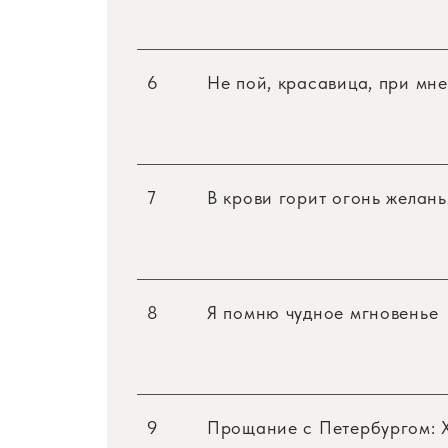
6
Не пой, красавица, при мне
7
В крови горит огонь желань
8
Я помню чудное мгновенье
9
Прощание с Петербургом: X