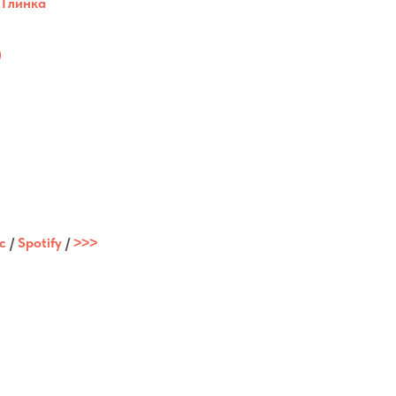
 Глинка
)
c
/
Spotify
/
˃˃˃