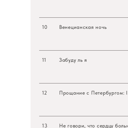
10
Венецианская ночь
11
Забуду ль я
12
Прощание с Петербургом: 
13
Не говори, что сердцу боль