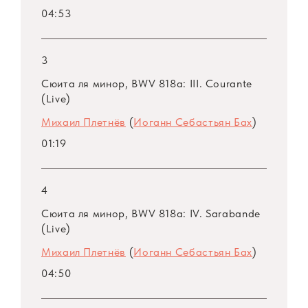
Ф. Шопена. Музыка каждого из
04:53
композиторов раскрыта в ее
индивидуальном своеобразии (особенно
следует отметить Третью сонату Шопена,
3
интерпретация которой отличается редким
Сюита ля минор, BWV 818a: III. Courante
единством, цельностью масштабного цикла).
(Live)
Михаил Плетнёв
(
Иоганн Себастьян Бах
)
Уже с первых шагов исполнительской
01:19
деятельности Михаил Плетнёв проявляет
себя как зрелый, самостоятельный артист со
сложившимся пианистическим стилем.
4
Сюита ля минор, BWV 818a: IV. Sarabande
(Live)
Михаил Плетнёв
(
Иоганн Себастьян Бах
)
04:50