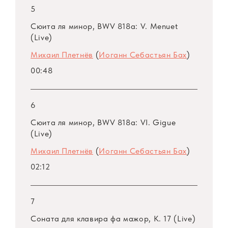
5
Сюита ля минор, BWV 818a: V. Menuet
(Live)
Михаил Плетнёв
(
Иоганн Себастьян Бах
)
00:48
6
Сюита ля минор, BWV 818a: VI. Gigue
(Live)
Михаил Плетнёв
(
Иоганн Себастьян Бах
)
02:12
7
Соната для клавира фа мажор, K. 17 (Live)