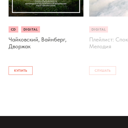
CD
DIGITAL
DIGITAL
Чайковский, Вайнберг,
Плейлист: Спо
Дворжак
Мелодия
КУПИТЬ
СЛУШАТЬ