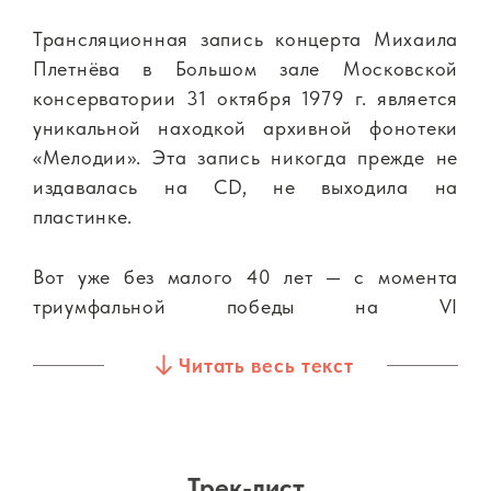
Трансляционная запись концерта Михаила
Плетнёва в Большом зале Московской
консерватории 31 октября 1979 г. является
уникальной находкой архивной фонотеки
«Мелодии». Эта запись никогда прежде не
издавалась на CD, не выходила на
пластинке.
Вот уже без малого 40 лет — с момента
триумфальной победы на VI
Международном конкурсе имени П.И.
Читать весь текст
Чайковского — имя Михаила Плетнёва не
сходит с концертных афиш России и мира,
продолжает быть предметом споров и
дискуссий. Сегодня мы знаем Плетнёва и
Трек-лист
как выдающегося дирижера, создателя