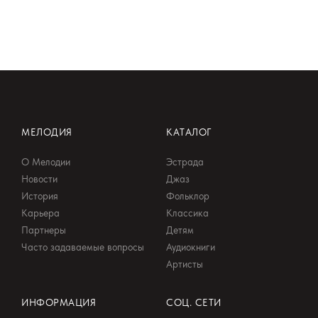
МЕЛОДИЯ
КАТАЛОГ
О Мелодии
Эстрада
Новости
Джаз
История
Фольклор
Карьера
Классика
Партнеры
Детям
Часто задаваемые вопросы
Аудиокниги
Артисты
ИНФОРМАЦИЯ
СОЦ. СЕТИ