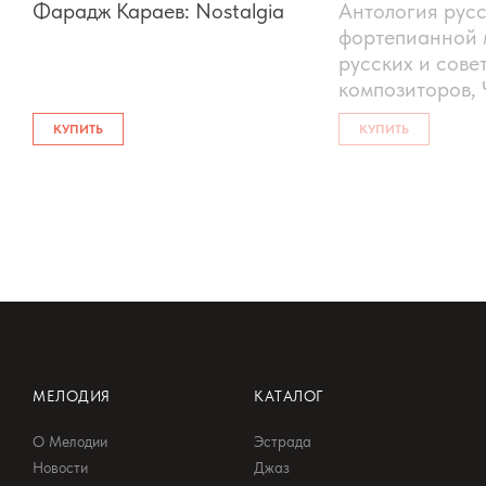
Фарадж Караев: Nostalgia
Антология рус
фортепианной 
русских и сове
композиторов, 
КУПИТЬ
КУПИТЬ
МЕЛОДИЯ
КАТАЛОГ
О Мелодии
Эстрада
Новости
Джаз