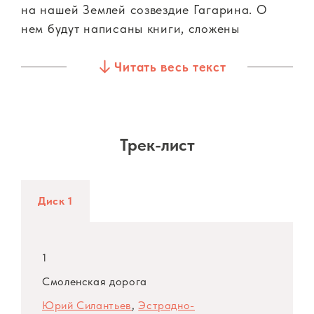
на нашей Землей созвездие Гагарина. О
нем будут написаны книги, сложены
легенды. А эти первые песни пусть будут
просто воспоминанием о нем и
Читать весь текст
благодарностью судьбе за то, что она
познакомила нас с этим солнечным
человеком.
Трек-лист
На пластинке в исполнении народного
артиста СССР Юрия Гуляева записаны
четыре песни из цикла «Созвездие
Диск 1
Гагарина». Эта работа — продолжение
«летной» темы, начатой в песнях «Обнимая
небо», «На взлет», «Мы учим летать
1
самолеты» и «Нежность».
Смоленская дорога
Юрий Силантьев
,
Эстрадно-
Александра Пахмутова