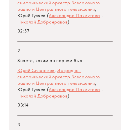
симфонический оркестр Всесоюзного
радио и Центрального телевидения
,
Юрий Гуляев (
Александра Пахмутова
-
Николай Добронравов
)
02:57
2
Знаете, каким он парнем был
Юрий Силантьев
,
Эстрадно-
симфонический оркестр Всесоюзного
радио и Центрального телевидения
,
Юрий Гуляев (
Александра Пахмутова
-
Николай Добронравов
)
03:14
3