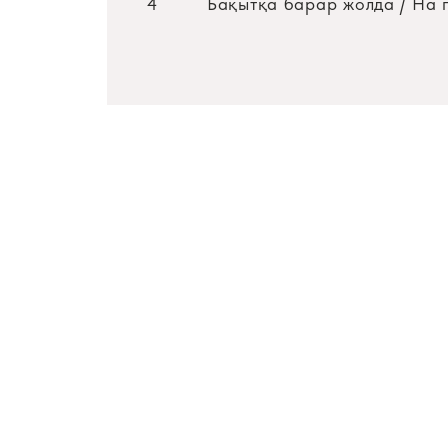
4
Бақытқа барар жолда / На п