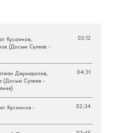
02:12
ат Кусаинов,
ов (Досым Сулеев -
04:31
ытжан Джумадилов,
 (Досым Сулеев -
лиев)
02:34
ат Кусаинов -
02:45