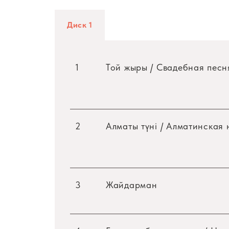
Диск 1
1
Той жыры / Свадебная песн
2
Алматы түні / Алматинская 
3
Жайдарман