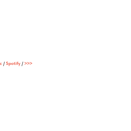
c
/
Spotify
/
˃˃˃