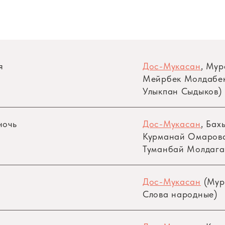
я
Дос-Мукасан
, Мур
Мейрбек Молдабек
Улыкпан Сыдыков)
ночь
Дос-Мукасан
, Бах
Курманай Омарова
Туманбай Молдага
Дос-Мукасан
(Мур
Слова народные)