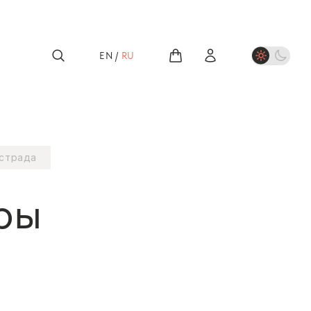
EN
/
RU
страда
ры