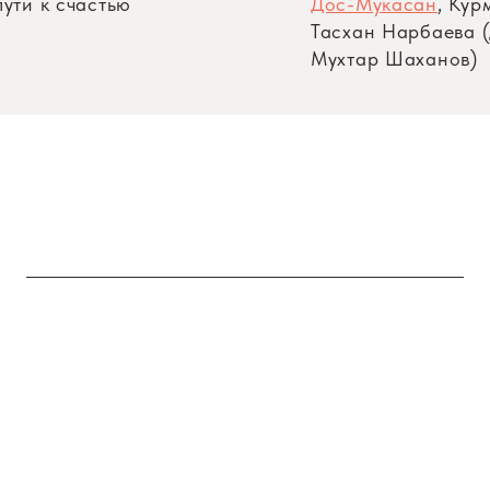
ути к счастью
Дос-Мукасан
, Ку
Тасхан Нарбаева (
Мухтар Шаханов)