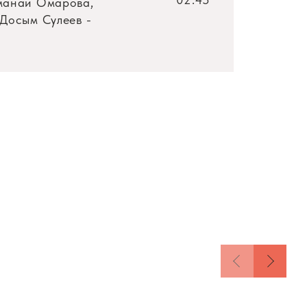
рманай Омарова,
Досым Сулеев -