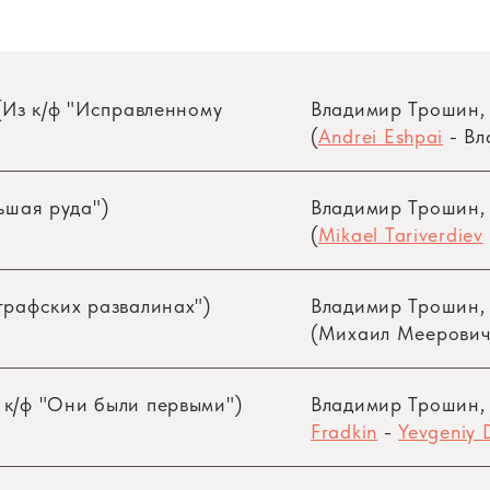
 (Из к/ф "Исправленному
Владимир Трошин
(
Andrei Eshpai
- Вл
льшая руда")
Владимир Трошин
(
Mikael Tariverdiev
графских развалинах")
Владимир Трошин
(Михаил Меерович
 к/ф "Они были первыми")
Владимир Трошин
Fradkin
-
Yevgeniy 