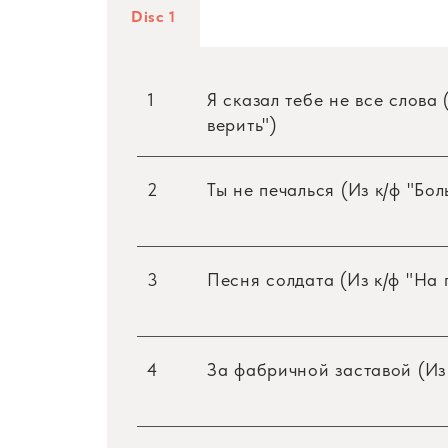
Disc 1
1
Я сказал тебе не все слова
верить")
2
Ты не печалься (Из к/ф "Бо
3
Песня солдата (Из к/ф "На 
4
За фабричной заставой (Из