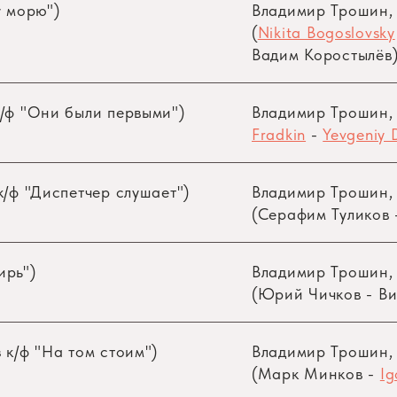
у морю")
Владимир Трошин
(
Nikita Bogoslovsky
Вадим Коростылёв
к/ф "Они были первыми")
Владимир Трошин
Fradkin
-
Yevgeniy 
к/ф "Диспетчер слушает")
Владимир Трошин
(Серафим Туликов
ирь")
Владимир Трошин
(Юрий Чичков - Ви
 к/ф "На том стоим")
Владимир Трошин
(Марк Минков -
Ig