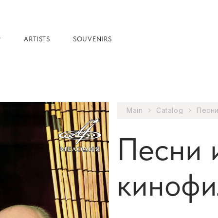
ARTISTS
SOUVENIRS
Main
Catalog
Песни
Песни 
кинофи