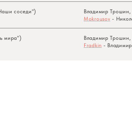
"Наши соседи")
Владимир Трошин
Mokrousov
- Никол
ь мира")
Владимир Трошин
Fradkin
- Владимир