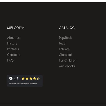
MELODIYA
CATALOG
About us
Pop/Rock
History
Jazz
Partners
Folklore
Contacts
Classical
FAQ
For Children
Audiobooks