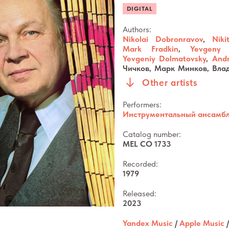
DIGITAL
Authors:
Nikolai Dobronravov
,
Niki
Mark Fradkin
,
Yevgeny 
Yevgeniy Dolmatovsky
,
Andr
Чичков, Марк Минков, Вла
Виктор Боков, Николай Гле
Other artists
Performers:
Инструментальный ансамбл
Catalog number:
MEL CO 1733
Recorded:
1979
Released:
2023
Yandex Music
/
Apple Music