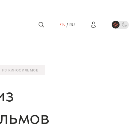
EN
/
RU
 из кинофильмов
из
льмов