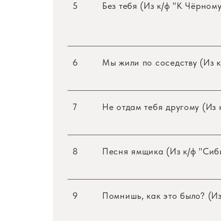
5
Без тебя (Из к/ф "К Чёрном
6
Мы жили по соседству (Из 
7
Не отдам тебя другому (Из 
8
Песня ямщика (Из к/ф "Сиб
9
Помнишь, как это было? (Из