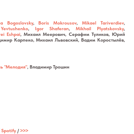
ta Bogoslovsky
,
Boris Mokrousov
,
Mikael Tariverdiev
,
Yevtushenko
,
Igor Shaferan
,
Mikhail Plyatskovsky
,
ei Eshpai
, Михаил Меерович, Серафим Туликов, Юрий
димир Карпеко, Михаил Львовский, Вадим Коростылёв,
йзаров, Владимир Лазарев
ь "Мелодия"
, Владимир Трошин
/
Spotify
/
˃˃˃