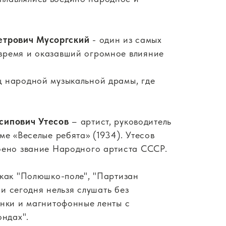
етрович Мусоргский
- один из самых
 время и оказавший огромное влияние
ц народной музыкальной драмы, где
сипович Утесов
– артист, руководитель
ме «Веселые ребята» (1934). Утесов
воено звание Народного артиста СССР.
 как "Полюшко-поле", "Партизан
 и сегодня нельзя слушать без
инки и магнитофонные ленты с
ондах".