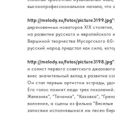
высокопрофессиональное начала, что о
http://melody.su/fotos/picture3199.jpg"
дерзновенных новаторов XIX столетия,
на развитие русского и европейского м
Вершиной творчества Мусоргского 60-х
русский народ предстал как сила, кот
http://melody.su/fotos/picture3198.jpg
и солист первого советского джазового
внес значительный вклад в развитие с
Он стал первым артистом эстрады, удо
Его голос помнят люди трех поколений
Железняк", "Тачанка", "Каховка", "Грен
волнения, а сцены из фильма "Веселые
записями исполнявшихся им песен бер