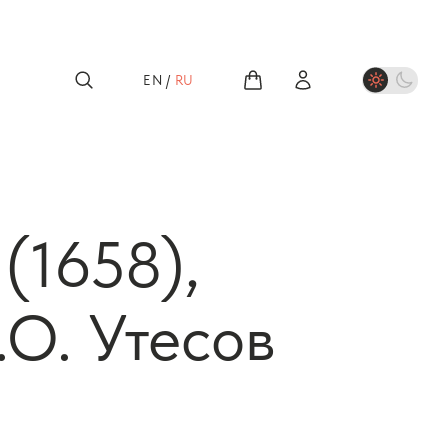
EN
/
RU
(1658),
.О. Утесов