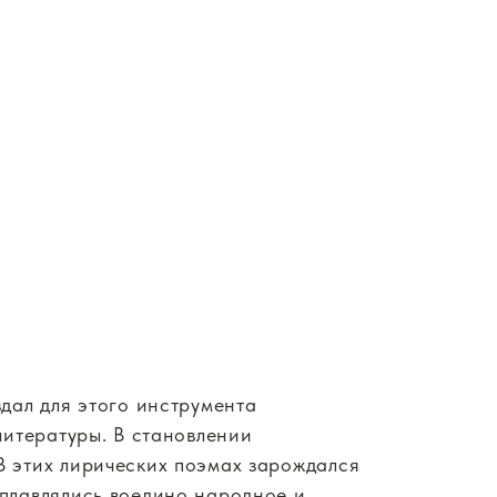
дал для этого инструмента
литературы. В становлении
В этих лирических поэмах зарождался
плавлялись воедино народное и