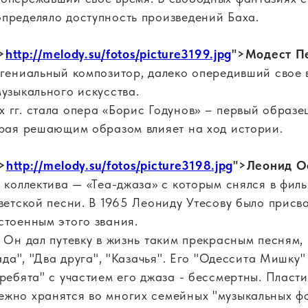
пределяло доступность произведений Баха.
>
http://melody.su/fotos/picture3199.jpg
">Модест П
 гениальный композитор, далеко опередивший свое
узыкального искусства.
 гг. стала опера «Борис Годунов» – первый образе
орая решающим образом влияет на ход истории.
">
http://melody.su/fotos/picture3198.jpg
">Леонид О
 коллектива — «Теа-джаза» с которым снялся в филь
оветской песни. В 1965 Леониду Утесову было прис
стоенным этого звания.
. Он дал путевку в жизнь таким прекрасным песням,
ада", "Два друга", "Казачья". Его "Одессита Мишку"
 ребята" с участием его джаза - бессмертны. Пласт
ежно хранятся во многих семейных "музыкальных ф