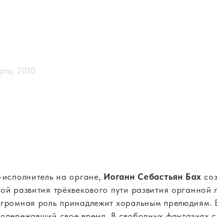
рта, 2010
-исполнитель на органе,
Иоганн Себастьян Бах
соз
ой развития трёхвекового пути развития органной 
огромная роль принадлежит хоральным прелюдиям. 
 опережавший свое время. В свободных фантазиях с