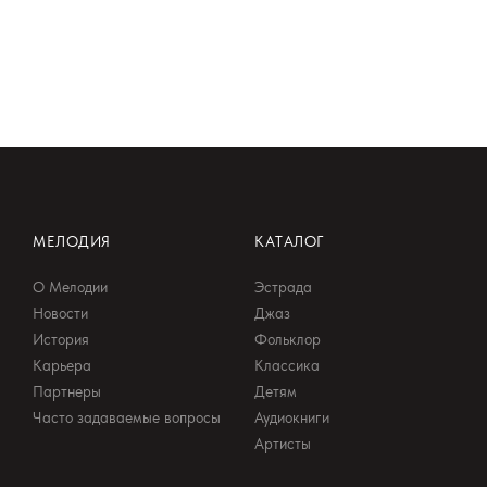
МЕЛОДИЯ
КАТАЛОГ
О Мелодии
Эстрада
Новости
Джаз
История
Фольклор
Карьера
Классика
Партнеры
Детям
Часто задаваемые вопросы
Аудиокниги
Артисты