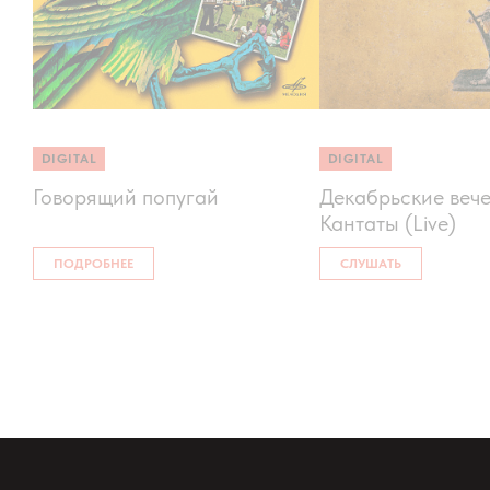
DIGITAL
DIGITAL
Говорящий попугай
Декабрьские вече
Кантаты (Live)
ПОДРОБНЕЕ
СЛУШАТЬ