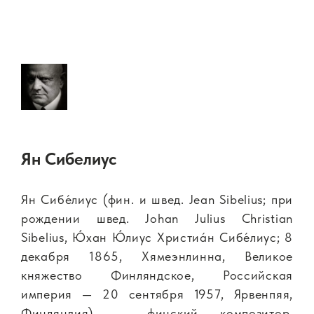
Ян Сибелиус
Ян Сибе́лиус (фин. и швед. Jean Sibelius; при
рождении швед. Johan Julius Christian
Sibelius, Ю́хан Ю́лиус Христиа́н Сибе́лиус; 8
декабря 1865, Хямеэнлинна, Великое
княжество Финляндское, Российская
империя — 20 сентября 1957, Ярвенпяя,
Финляндия) — финский композитор.