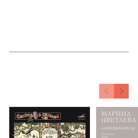
несмотря на все свои невзгоды. Оттого его
так любили дети и так впечатался его облик
в память всех, кто его когда-либо видел (об
этом свидетельствуют мемуары В. Каверина,
И. Рахтанова, Л. Пантелеева, А. Порет, Б.
Семёнова, В. Курдова, Г. Гора, Н. Степанова,
И. Бахтерева, В. Шкловского и других). И ни
один мемуарист не забудет описать его
удивительную внешность. В. Кетлинская,
которая в дни войны возглавляла
ленинградскую писательскую организацию,
вспоминала: «Естественно, что ко мне
стекалось все — плохое и хорошее. И
смешное тоже: пришлось мне, например,
несколько раз удостоверять личность
талантливого поэта, автора многих стихов