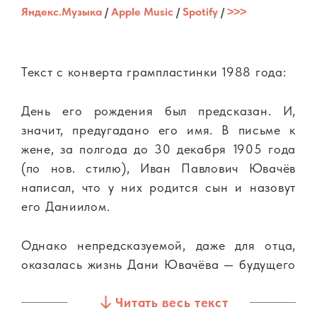
Яндекс.Музыка
/
Apple Music
/
Spotify
/
˃˃˃
Текст с конверта грампластинки 1988 года:
День его рождения был предсказан. И,
значит, предугадано его имя. В письме к
жене, за полгода до 30 декабря 1905 года
(по нов. стилю), Иван Павлович Ювачёв
написал, что у них родится сын и назовут
его Даниилом.
Однако непредсказуемой, даже для отца,
оказалась жизнь Дани Ювачёва — будущего
поэта, прозаика и драматурга Даниила
Читать весь текст
Хармса.