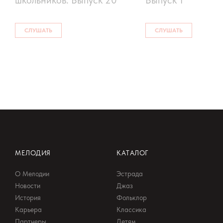
школьников. Выпуск 20
Выпуск 1
СЛУШАТЬ
СЛУШАТЬ
МЕЛОДИЯ
КАТАЛОГ
О Мелодии
Эстрада
Новости
Джаз
История
Фольклор
Карьера
Классика
Партнеры
Детям