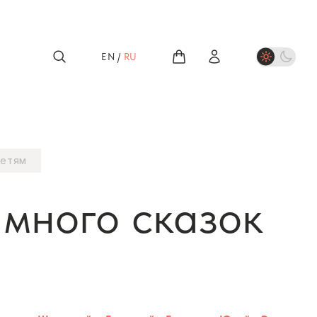
EN
/
RU
етям
 много сказок