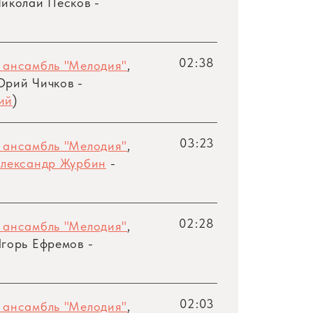
иколай Песков -
02:38
 ансамбль "Мелодия"
,
рий Чичков -
ий
)
03:23
 ансамбль "Мелодия"
,
лександр Журбин
-
02:28
 ансамбль "Мелодия"
,
горь Ефремов -
02:03
 ансамбль "Мелодия"
,