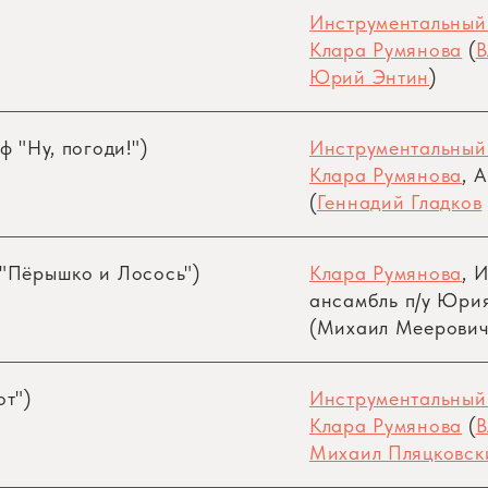
Инструментальный
Клара Румянова
(
В
Юрий Энтин
)
ф "Ну, погоди!")
Инструментальный
Клара Румянова
, 
(
Геннадий Гладков
 "Пёрышко и Лосось")
Клара Румянова
, 
ансамбль
п/у
Юрия
(Михаил Меерович
от")
Инструментальный
Клара Румянова
(
В
Михаил Пляцковск