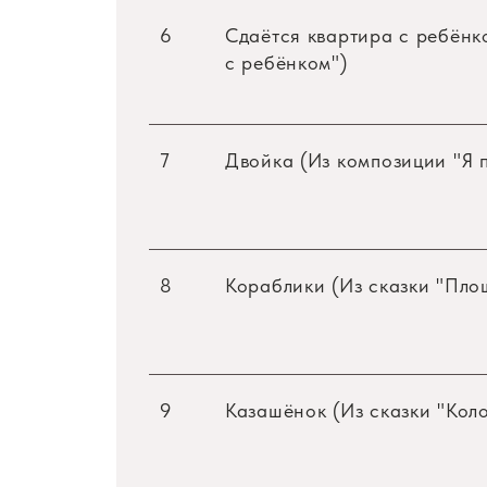
6
Сдаётся квартира с ребёнк
с ребёнком")
7
Двойка (Из композиции "Я 
8
Кораблики (Из сказки "Пло
9
Казашёнок (Из сказки "Кол