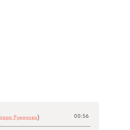
00:56
лара Румянова
)