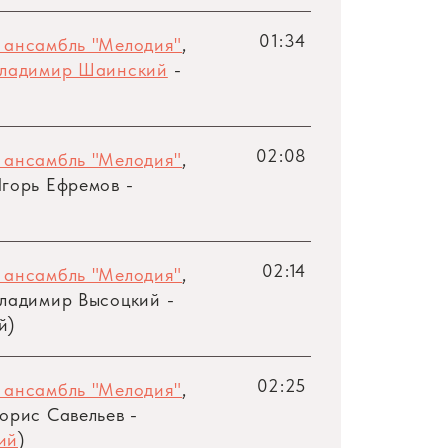
01:34
 ансамбль "Мелодия"
,
ладимир Шаинский
-
)
02:08
 ансамбль "Мелодия"
,
горь Ефремов -
02:14
 ансамбль "Мелодия"
,
ладимир Высоцкий -
й)
02:25
 ансамбль "Мелодия"
,
орис Савельев -
ий
)