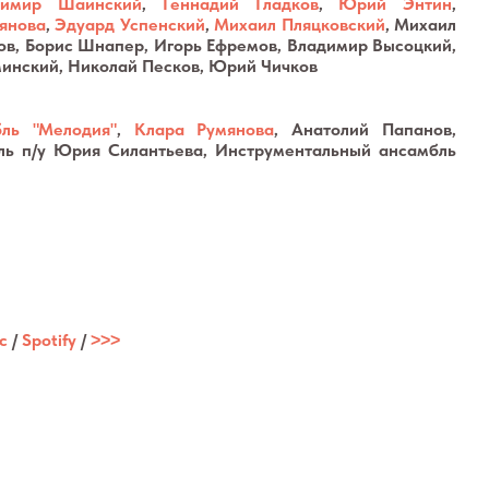
димир Шаинский
,
Геннадий Гладков
,
Юрий Энтин
,
янова
,
Эдуард Успенский
,
Михаил Пляцковский
, Михаил
ов, Борис Шнапер, Игорь Ефремов, Владимир Высоцкий,
инский, Николай Песков, Юрий Чичков
ль "Мелодия"
,
Клара Румянова
, Анатолий Папанов,
бль
п/у
Юрия Силантьева, Инструментальный ансамбль
c
/
Spotify
/
˃˃˃