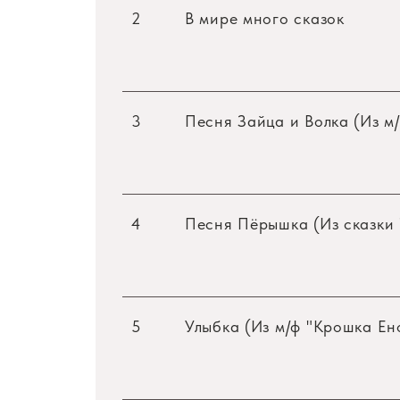
2
В мире много сказок
3
Песня Зайца и Волка (Из м/
4
Песня Пёрышка (Из сказки
5
Улыбка (Из м/ф "Крошка Ен