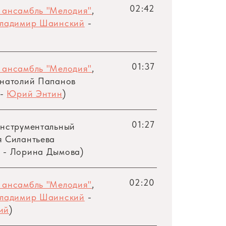
02:42
 ансамбль "Мелодия"
,
ладимир Шаинский
-
01:37
 ансамбль "Мелодия"
,
Анатолий Папанов
-
Юрий Энтин
)
01:27
Инструментальный
 Силантьева
 - Лорина Дымова)
02:20
 ансамбль "Мелодия"
,
ладимир Шаинский
-
ий
)