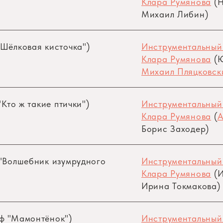
Клара Румянова
(Н
Михаил Либин)
"Шёлковая кисточка")
Инструментальный
Клара Румянова
(Ю
Михаил Пляцковск
"Кто ж такие птички")
Инструментальный
Клара Румянова
(
А
Борис Заходер)
 "Волшебник изумрудного
Инструментальный
Клара Румянова
(И
Ирина Токмакова)
/ф "Мамонтёнок")
Инструментальный