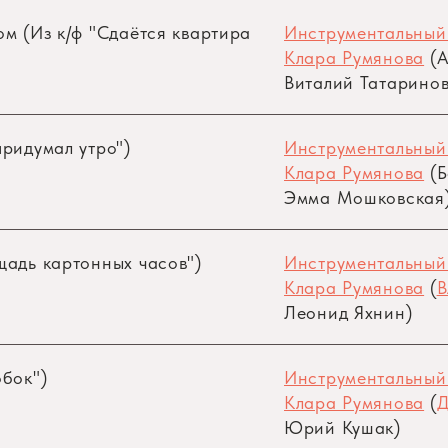
ом (Из к/ф "Сдаётся квартира
Инструментальный
Клара Румянова
(А
Виталий Татаринов
придумал утро")
Инструментальный
Клара Румянова
(Б
Эмма Мошковская
щадь картонных часов")
Инструментальный
Клара Румянова
(
В
Леонид Яхнин)
обок")
Инструментальный
Клара Румянова
(
Д
Юрий Кушак)