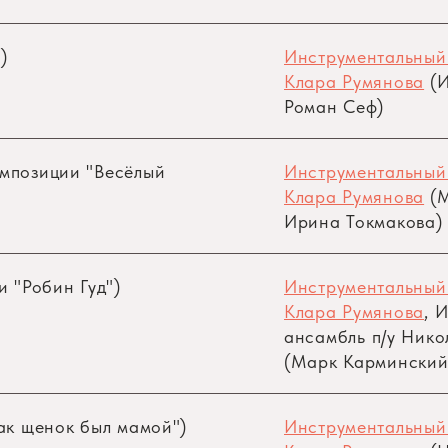
)
Инструментальный
Клара Румянова
(И
Роман Сеф)
омпозиции "Весёлый
Инструментальный
Клара Румянова
(М
Ирина Токмакова)
и "Робин Гуд")
Инструментальный
Клара Румянова
, 
ансамбль
п/у
Никол
(Марк Карминский 
Как щенок был мамой")
Инструментальный