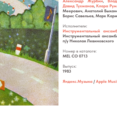
Александр Журбин
,
Вла
Давид Тухманов
,
Клара Рум
Меерович, Анатолий Быкан
Борис Савельев, Марк Карм
Исполнители:
Инструментальный ансамб
Инструментальный ансам
п/у
Николая Левиновского
Номер в каталоге:
MEL CO 0713
Выпуск:
1983
Яндекс.Музыка
/
Apple Musi