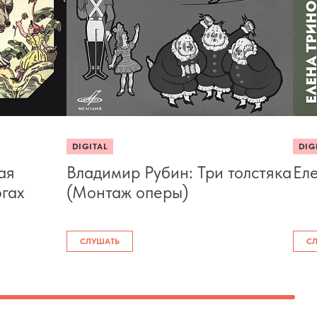
DIGITAL
DIG
ая
Владимир Рубин: Три толстяка
Ел
огах
(Монтаж оперы)
СЛУШАТЬ
С