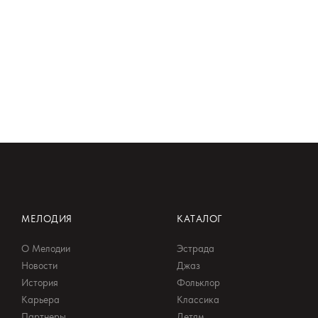
МЕЛОДИЯ
КАТАЛОГ
О Мелодии
Эстрада
Новости
Джаз
История
Фольклор
Карьера
Классика
Партнеры
Детям