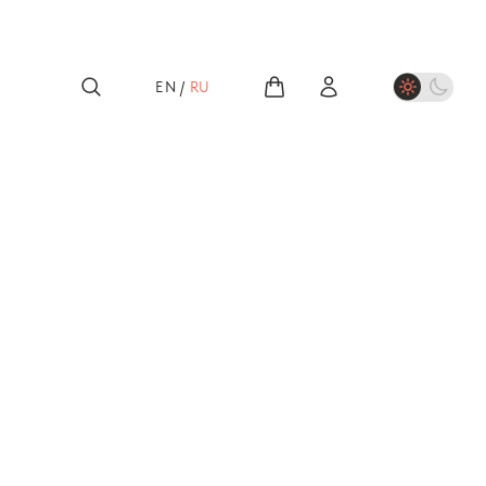
EN
/
RU
етям
ндр Пушкин:
о попе и о