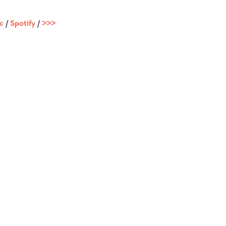
c
/
Spotify
/
˃˃˃