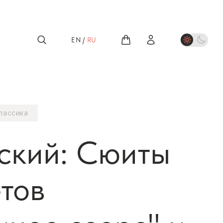
EN
/
RU
лассика
ский: Сюиты
етов