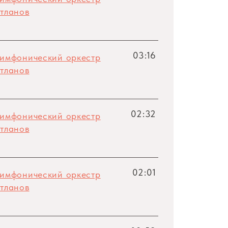
тланов
03:16
симфонический оркестр
тланов
02:32
симфонический оркестр
тланов
02:01
симфонический оркестр
тланов