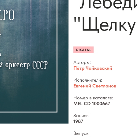
"Лебед
"Щелку
DIGITAL
Авторы:
Пётр Чайковский
Исполнители:
Евгений Светланов
Номер в каталоге:
MEL CD 1000667
Запись:
1987
Выпуск: