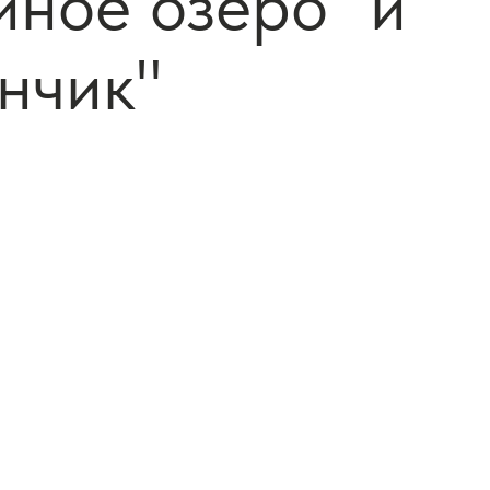
иное озеро" и
нчик"