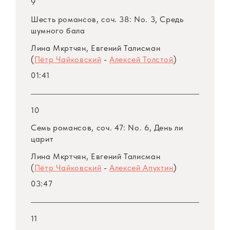
9
Шесть романсов, соч. 38: No. 3, Средь
шумного бала
Лина Мкртчян, Евгений Талисман
(
Пётр Чайковский
-
Алексей Толстой
)
01:41
10
Семь романсов, соч. 47: No. 6, День ли
царит
Лина Мкртчян, Евгений Талисман
(
Пётр Чайковский
-
Алексей Апухтин
)
03:47
11