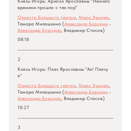
Князь Игорь: Ариозо Ярославны "Немало
Милашкиной присуждается первая премия.
времени прошло с тех пор"
Через месяц почетньй член жюри конкурса
Оркестр Большого театра
,
Марк Эрмлер
,
VI Всемирного фестиваля молодежи и
Тамара Милашкина (
Александр Бородин
-
студентов в Москве, прославленный
Александр Бородин
, Владимир Стасов)
итальянский певец Тито Скипа вручил ей
08:18
золотую медаль лауреата.
2
На сцену Большого театра Тамара
Князь Игорь: Плач Ярославны "Ах! Плачу
Милашкина пришла еще студенткой IV курса
я"
Московской консерватории. За эти годы
она стала одной из ведущих солисток
Оркестр Большого театра
,
Марк Эрмлер
,
Тамара Милашкина (
Александр Бородин
-
театра, обрела большой сценический опыт.
Александр Бородин
, Владимир Стасов)
Ее репертуар включает целый ряд партий в
10:27
классических и современных операх:
Наташи Ростовой («Война и мир» С.
Прокофьева), Катарины («Укрощение
3