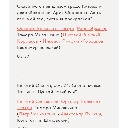
строптивой» В. Шебалина), Аиды, Елизаветы
Сказание о невидимом граде Китеже и
Валуа, Алисы Форд («Аида», «Дон Карлос» и
деве Февронии: Ария Февронии "Ах ты
«Фальстаф» Дж. Верди), Татьяны, Лизы
лес, мой лес, пустыня прекрасная"
(«Евгений Онегин» и «Пиковая дама» П.
Оркестр Большого театра
,
Марк Эрмлер
,
Чайковского), Маргариты («Фауст» Ш.
Тамара Милашкина (
Николай Римский-
Гуно), Февронии («Сказание о невидимом
Корсаков
-
Николай Римский-Корсаков
,
Владимир Бельский)
граде Китеже и деве Февронии» Н.
Римского-Корсакова), Марины («Октябрь»
03:37
В. Мурадели), Марии («Мазепа» П.
Чайковского) и другие.
4
Евгений Онегин, соч. 24: Сцена письма
В 1961 году Тамара Милашкина с группой
Татьяны "Пускай погибну я"
советских певцов побывала в Италии на
Евгений Светланов
,
Оркестр Большого
стажировке в Миланском театре «Ла
театра
, Тамара Милашкина
Скала», в котором исполнила партию Лиды в
(
Пётр Чайковский
-
Александр Пушкин
,
опере Дж. Верди «Битва при Леньяно». В
Константин Шиловский)
дни ее гастролей главный художник