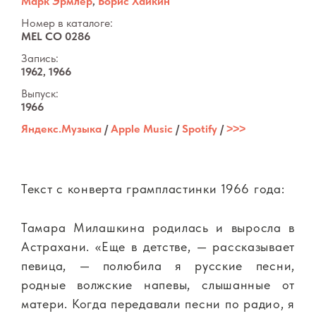
Марк Эрмлер
,
Борис Хайкин
Номер в каталоге:
MEL CO 0286
Запись:
1962, 1966
Выпуск:
1966
Яндекс.Музыка
/
Apple Music
/
Spotify
/
˃˃˃
Текст с конверта грампластинки 1966 года:
Тамара Милашкина родилась и выросла в
Астрахани. «Еще в детстве, — рассказывает
певица, — полюбила я русские песни,
родные волжские напевы, слышанные от
матери. Когда передавали песни по радио, я