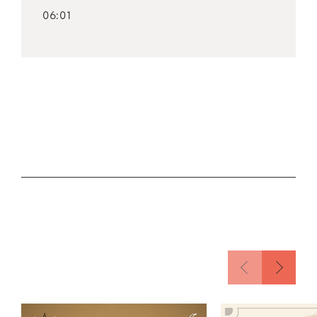
в парши Лизы («Пиковая дама» П.
06:01
Чайковского). Слушатели и пресса высоко
оценили ее «огромный драматический
темперамент, который явился прекрасным
дополнением к ее интуиции и прекрасному
голосу».
Большим успехом пользовались выступления
Тамары Милашкиной в партии Аиды («Аида»
Дж. Верди) на сцене Венской оперы (1965–
1966 гг.), в Норвегии (1966 г.), где она
исполняла партию Татьяны («Евгений
Онегин» П. Чайковского), и в других
странах.
Вокальное и сценическое дарование Тамары
Милашкиной наиболее ярко проявляется в