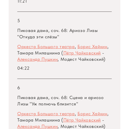
11:21
миланского театра Николай Бенуа
телеграфировал в Москву: «Голос ее
5
великолепен, она отлично, непринужденно
держалась на сцене. Вызовам не было
Пиковая дама, соч. 68: Ариозо Лизы
конца. Выступление молодой артистки
"Откуда эти слёзы"
высоко оценено в «Ла Скала». Тамара
Оркестр Большого театра
,
Борис Хайкин
,
Милашкина блестяще представила
Тамара Милашкина (
Пётр Чайковский
-
Александр Пушкин
, Модест Чайковский)
советское музыкальное искусство...»
04:22
Вторично артистка пела на сцене «Ла
Скала» в дни гастролей Большого театра в
6
Италии в 1964 году.
Пиковая дама, соч. 68: Сцена и ариозо
Лизы "Уж полночь близится"
Февраль 1965 года принес певице новый
Оркестр Большого театра
,
Борис Хайкин
,
триумф за рубежом. Она дала ряд концертов
Тамара Милашкина (
Пётр Чайковский
-
в Соединенных Штатах Америки, выступила
Александр Пушкин
, Модест Чайковский)