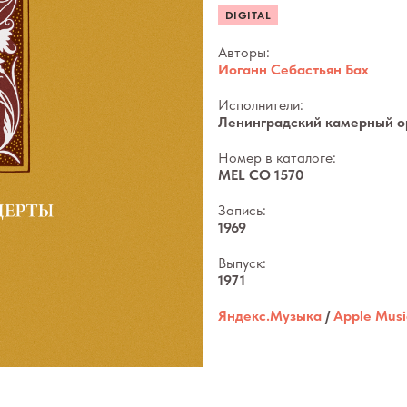
DIGITAL
Авторы:
Иоганн Себастьян Бах
Исполнители:
Ленинградский камерный ор
Номер в каталоге:
MEL CO 1570
Запись:
1969
Выпуск:
1971
Яндекс.Музыка
/
Apple Musi