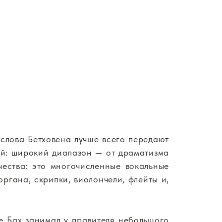
ти слова Бетховена лучше всего передают
ей: широкий диапазон — от драматизма
чества: это многочисленные вокальные
ргана, скрипки, виолончели, флейты и,
е Бах занимал у правителя небольшого