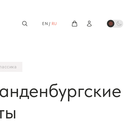
EN
/
RU
лассика
ранденбургские
ты