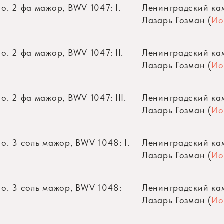
o. 2 фа мажор, BWV 1047: I.
Ленинградский ка
ванность и симпатии публики. В его составе 15 че
Лазарь Гозман (
Ио
ствуют и солисты — исполнители на духовых и 
их аналогичных по составу коллективов) всегда ра
лнителя, требует от него особой чуткости в ансам
. 2 фа мажор, BWV 1047: II.
Ленинградский ка
Лазарь Гозман (
Ио
сь традиция: проводить репетиции регулярно д
. 2 фа мажор, BWV 1047: III.
Ленинградский ка
нцертов (а первое время их было совсем немного
Лазарь Гозман (
Ио
ля, и накоплению большого, разнообразного репер
я музыка: Бах, Гендель, Телеман, Вивальди, Корелл
o. 3 соль мажор, BWV 1048: I.
Ленинградский ка
 — музыка: Шостакович, Свиридов, Салманов, Хинде
Лазарь Гозман (
Ио
o. 3 соль мажор, BWV 1048:
Ленинградский ка
Лазарь Гозман (
Ио
 Лазарь Гозман