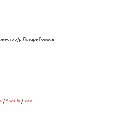
кестр х/р Лазарь Гозман
c
/
Spotify
/
˃˃˃