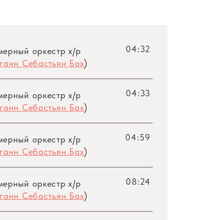
 равнозначный тематический материал.
вертый и пятый). Скорее всего, первый
04:32
мерный оркестр х/р
о развития. Как писал в книге о Бахе
ганн Себастьян Бах
)
группы глубоко связаны между собой,
екает из непостижимой художественной
04:33
мерный оркестр х/р
 — это и есть концерт».
ганн Себастьян Бах
)
 время оставались забытыми. Интерес к
04:59
ремя «Бранденбургские концерты» Баха
мерный оркестр х/р
шателей.
ганн Себастьян Бах
)
ремя единственный — камерный оркестр
08:24
мерный оркестр х/р
мфонического оркестра филармонии —
ганн Себастьян Бах
)
того коллектива стал Лазарь Гозман —
Первые же выступления Ленинградского