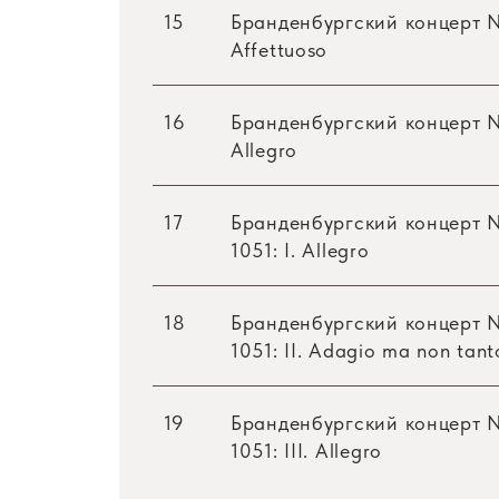
Бениамин Морозов, виолончель (17–19)
15
Бранденбургский концерт No
Евгений Левинзон, контрабас (17–19)
Affettuoso
Ольга Крылова, чембало (17–19)
16
Бранденбургский концерт No
Allegro
17
Бранденбургский концерт N
1051: I. Allegro
18
Бранденбургский концерт N
1051: II. Adagio ma non tant
19
Бранденбургский концерт N
1051: III. Allegro