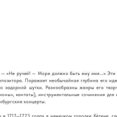
..» — «Не ручей! — Море должно быть ему имя...» Э
омпозитора. Поражает необычайная глубина его ид
до задорной шутки. Разнообразны жанры его твор
оны», кантаты), инструментальные сочинения для о
нбургские концерты.
 в 1717—1723 годах в немецком городке Кётене, гд