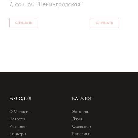
7, соч. 60 "Ленинградская"
СЛУШАТЬ
СЛУШАТЬ
МЕЛОДИЯ
КАТАЛОГ
О Мелодии
Эстрада
Новости
Джаз
История
Фольклор
Карьера
Классика