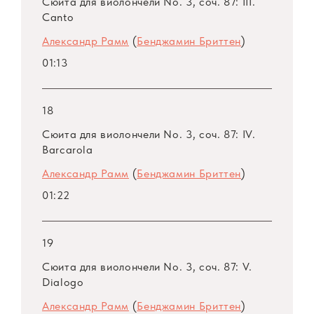
Сюита для виолончели No. 3, соч. 87: III.
Canto
Александр Рамм — виртуоз исключительно
Александр Рамм
(
Бенджамин Бриттен
)
сильный, ему удаются и кантилена, и
01:13
стремительные пассажи, в широких скачках
он всегда точен. Родовая болезнь
виолончелистов — фальшь на высоких
18
позициях — ему словно неведома. Кроме
Сюита для виолончели No. 3, соч. 87: IV.
того, сейчас он несколько младше того
Barcarola
молодого Ростроповича, которому были
Александр Рамм
(
Бенджамин Бриттен
)
посвящены сюиты английского композитора,
01:22
его игра излучает мироощущение,
свойственное жизненному солнцестоянию,
когда нерастраченная энергия гармонично
19
единится с качеством зрелости.
Сюита для виолончели No. 3, соч. 87: V.
Dialogo
Это вполне отвечает музыке сюит Бриттена
Александр Рамм
(
Бенджамин Бриттен
)
— эмоциональной, драматичной,