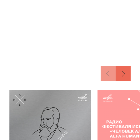
образом: мелодия прыгает со смычка на
смычок, из одной партии в другую.
Чайковский словно мечется, пытается
протестовать против обреченности, хотя
невеселый исход истории ему уже очевиден.
Бриттен не мечется. Но прощанием по-
английски это тоже не назовешь. Его смычок
тянет долгую ноту, пока не кончается. Все
очень наглядно — вместе со смычком
кончается жизнь. Но ее можно прожить
заново, если послушать диск Александра
Рамма. В записи его виолончель звучит так
же богато, как в консерваторском зале
— благодаря искусству звукорежиссера
Михаила Спасского. На обложку
виолончелиста сфотографировал его друг