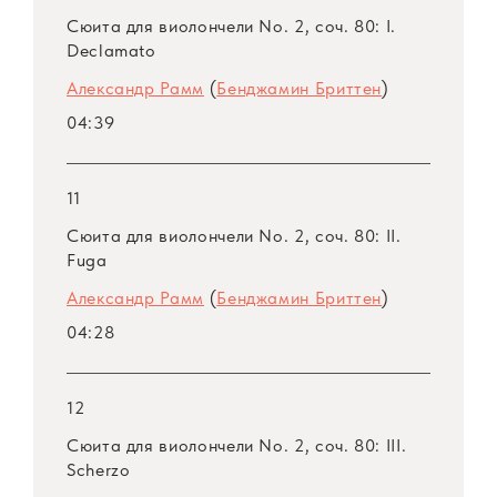
Сюита для виолончели No. 2, соч. 80: I.
Declamato
СМЫЧОК СО «СВЯТЫМИ»
Александр Рамм
(
Бенджамин Бриттен
)
Виолончелист Александр Рамм, лауреат
04:39
второй премии Конкурса Чайковского 2015
года, дал сольный концерт в Малом зале
11
консерватории — презентацию своего
Сюита для виолончели No. 2, соч. 80: II.
нового сольного диска, выпущенного
Fuga
фирмой «Мелодия». Хотя тридцатилетний
Александр Рамм
(
Бенджамин Бриттен
)
музыкант уже известен ценителям, концерт
прошел без аншлага: можно винить в этом
04:28
недостаток рекламы, а вернее будет
признать, что программа и была адресована
12
узкому кругу любителей сложной камерной
Сюита для виолончели No. 2, соч. 80: III.
музыки ХХ века.
Scherzo