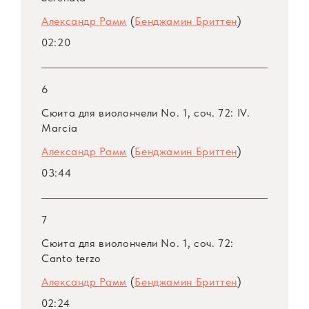
школы вдохновило многих композиторов,
Александр Рамм
(
Бенджамин Бриттен
)
оно вызвало к жизни и одну из ярчайших
02:20
творческих страниц гениального
британского композитора.
6
Виолончельные сюиты Бенджамина Бриттена
Сюита для виолончели No. 1, соч. 72: IV.
звучат в исполнении Александра Рамма.
Marcia
Выпускник Московской консерватории по
Александр Рамм
(
Бенджамин Бриттен
)
классу профессора, ученицы М.
03:44
Ростроповича Н. Шаховской, лауреат
престижнейших международных состязаний
(включая приз женевского фонда «Neva
7
Foundation» 2011 г. и серебряную медаль XV
Сюита для виолончели No. 1, соч. 72:
Международного конкурса имени П.И.
Canto terzo
Чайковского в 2015 г.) А. Рамм завоевал
Александр Рамм
(
Бенджамин Бриттен
)
международную известность как
02:24