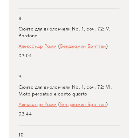
выдающейся виолончелист, сочетающий
яркую артистическую виртуозность с
глубиной постижения исполняемой музыки.
8
Сюита для виолончели No. 1, соч. 72: V.
Первым из российских музыкантов после М.
Bordone
Ростроповича, Александр Рамм обратился к
Александр Рамм
(
Бенджамин Бриттен
)
сольным виолончельным сюитам
03:04
Бенджамина Бриттена и впервые в России
записал их.
9
Сюита для виолончели No. 1, соч. 72: VI.
Moto perpetuo e canto quarto
Александр Рамм
(
Бенджамин Бриттен
)
03:44
Пётр Поспелов для журнала «Музыкальная
10
жизнь», 10.10.2018
: