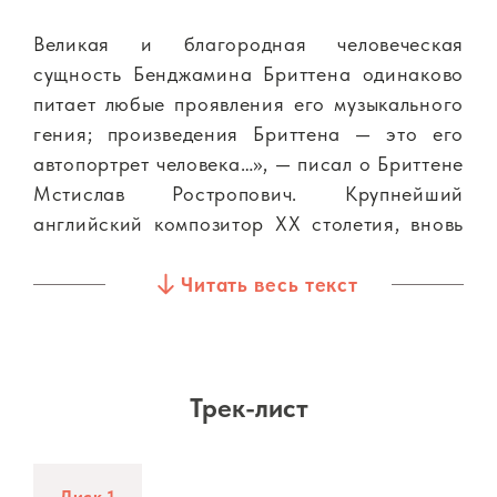
Великая и благородная человеческая
сущность Бенджамина Бриттена одинаково
питает любые проявления его музыкального
гения; произведения Бриттена — это его
автопортрет человека…», — писал о Бриттене
Мстислав Ростропович. Крупнейший
английский композитор ХХ столетия, вновь
(после двухсотлетнего перерыва) вознесший
музыкальную традицию Британии к
Читать весь текст
вершинам музыкального Олимпа, раскрыл
свой творческий потенциал в самых
различных жанрах. Велики были связи
композитора с русской музыкой и
Трек-лист
музыкантами (он праздновал свой 50-
летний юбилей, находясь в Москве), но
наиболее тесный дружеский и творческий
Диск 1