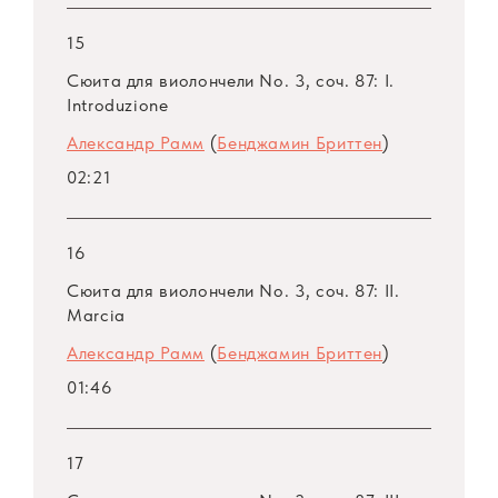
ключевую позицию занимает Фуга. Вместе с
15
тем, Бриттен уходит от танцевальных
Сюита для виолончели No. 3, соч. 87: I.
жанров, взамен включая Ламенто, Серенаду,
Introduzione
Баркаролу — жанры, принадлежащие музыке
Александр Рамм
(
Бенджамин Бриттен
)
вокальной.
02:21
Виолончель Бриттена очень красиво поет
— неслучайно в Первой сюите части
16
прослоены пьесами под названием Canto
Сюита для виолончели No. 3, соч. 87: II.
(пение). Виолончель поет многоголосно,
Marcia
сразу на многих струнах. Бриттен виртуозно
Александр Рамм
(
Бенджамин Бриттен
)
пользуется множеством возможностей
инструмента, изобретенных уже по
01:46
окончании барочной эпохи, — начиная от
использования ставки до одновременной
17
игры смычком и щипком в разных руках.