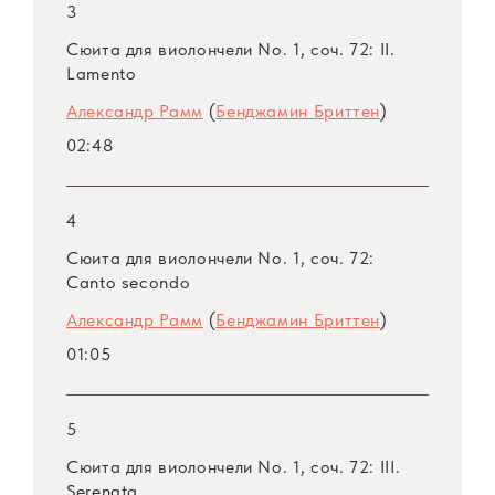
работал над тремя сюитами для виолончели,
3
в которых сочетал следование барочным
Сюита для виолончели No. 1, соч. 72: II.
образцам (в частности, виолончельным
Lamento
сюитам Баха) и отзвуки европейского
Александр Рамм
(
Бенджамин Бриттен
)
«неоклассицизма» ХХ века, а также
02:48
безграничное восхищение искусством
Мстислава Ростроповича. Подобно
знаменитому Восьмому квартету
4
Шостаковича сюиты Бриттена (вторая и
Сюита для виолончели No. 1, соч. 72:
третья) имеют автоцитаты из других
Canto secondo
произведений, приоткрывающие свою
Александр Рамм
(
Бенджамин Бриттен
)
образно-символическую программу;
01:05
последняя сюита содержит цитаты из
русского фольклора и православного
обихода как знак глубокой творческой
5
связи. Искусство крупнейшего
Сюита для виолончели No. 1, соч. 72: III.
представителя русской виолончельной
Serenata