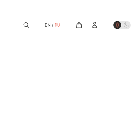
EN
/
RU
лассика
н:
пианные