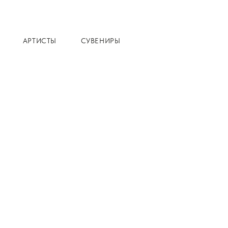
АРТИСТЫ
СУВЕНИРЫ
Главная
Каталог
К
Гегам 
из опе