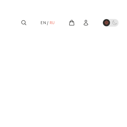
EN
/
RU
лассика
Григорян. Арии
р