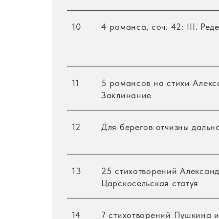
10
4 романса, соч. 42: III. Ре
Имя замечательной советской певицы,
всем мире. Великолепный голос, сц
позволили ей занять видное место в п
11
5 романсов на стихи Алекса
Заклинание
«Это велика певица, величайшее мецц
интерпретация каждой отдельной дета
«Архипова — высокоинтеллектуальная 
12
Для берегов отчизны дальн
советская певица выступает на сценах
Необычайно развитая музыкальная чут
13
25 стихотворений Александр
И. Архиповой плодотворно работать 
Царскосельская статуя
концертный репертуар включает многи
стилей и жанров.
14
7 стихотворений Пушкина и 