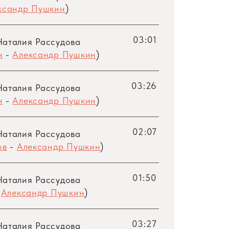
ксандр Пушкин
)
й. В этом репертуаре глубоко и ярко
н из американских рецензентов выделял
03:01
ескую естественность и особое, чисто
Наталия Рассудова
н
-
Александр Пушкин
)
03:26
Наталия Рассудова
н
-
Александр Пушкин
)
02:07
Наталия Рассудова
ов
-
Александр Пушкин
)
01:50
Наталия Рассудова
-
Александр Пушкин
)
03:27
Наталия Рассудова