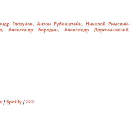
андр Глазунов
,
Антон Рубинштейн
,
Николай Римский-
а
,
Александр Бородин
,
Александр Даргомыжский
,
c
/
Spotify
/
˃˃˃