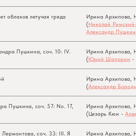
* * *
деет облаков летучая гряда
Ирина Архипова, 
(
Николай Римский
 народной артистки СССР, солистки Большого теа
Александр Пушкин
еническое обаяние, необыкновенный артистизм
леяде выдающихся представителей советского исполн
ндра Пушкина, соч. 10: IV.
Ирина Архипова, 
(
Юрий Шапорин
о-сопрано…»; «У Ирины Архиповой экспрессия, вы
ли достигают абсолютного совершенства… Она откры
певица с тончайшим чувством драматизма…» — та
ой
Ирина Архипова, 
 крупнейших оперных театров и концертных залов.
(
Александр Бород
кость и вкус, высокая художественная культура и 
а Пушкина, соч. 57: No. 17,
Ирина Архипова, 
не только в оперном театре, но и в области кам
(Цезарь Кюи -
Але
е шедевры мировой классики, произведения советс
Лермонтова, соч. 33: III. Я
Ирина Архипова, 