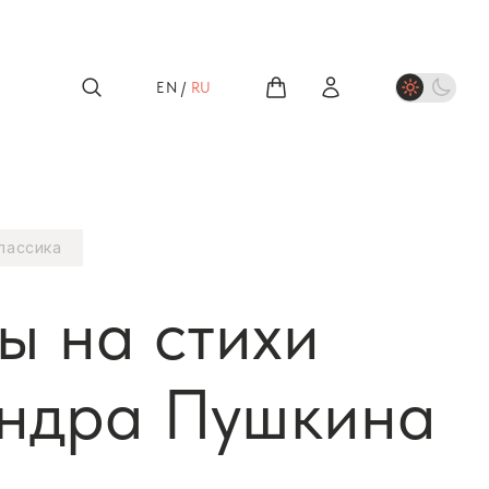
EN
/
RU
лассика
ы на стихи
ндра Пушкина