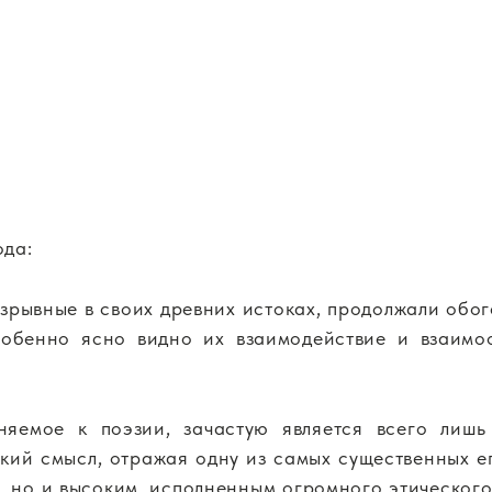
ода:
зрывные в своих древних истоках, продолжали обог
особенно ясно видно их взаимодействие и взаим
няемое к поэзии, зачастую является всего лиш
окий смысл, отражая одну из самых существенных е
м, но и высоким, исполненным огромного этическог