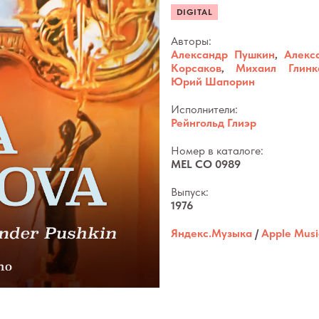
DIGITAL
Авторы:
Александр Пушкин
,
Алекс
Корсаков
,
Михаил Глинк
Юрий Шапорин
Исполнители:
Рейнгольд Глиэр
Номер в каталоге:
MEL CO 0989
Выпуск:
1976
Яндекс.Музыка
/
Apple Musi