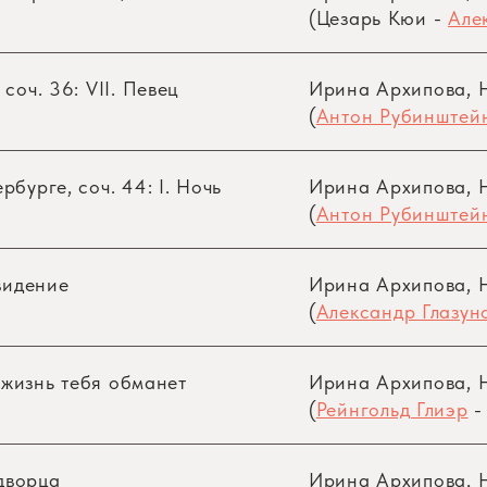
(Цезарь Кюи -
Але
 — основное направление творчества И. Архипово
ши, артистические достоинства, среди которых оди
громный диапазон динамических нюансов, органич
соч. 36: VII. Певец
Ирина Архипова, 
(
Антон Рубинштей
бурге, соч. 44: I. Ночь
Ирина Архипова, 
(
Антон Рубинштей
овидение
Ирина Архипова, 
(
Александр Глазун
и жизнь тебя обманет
Ирина Архипова, 
(
Рейнгольд Глиэр
дворца
Ирина Архипова, 