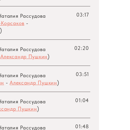
03:17
Наталия Рассудова
-Корсаков
-
тра СССР Ирины Архиповой известно во
)
 и исключительная индивидуальность
ительского искусства.
02:20
Наталия Рассудова
-
Александр Пушкин
)
разительная сила, красота звучания и
вает все богатство русской музыки…»;
03:51
к пишут рецензенты многих стран, где
Наталия Рассудова
ин
-
Александр Пушкин
)
разносторонность дарования позволяют
01:04
Наталия Рассудова
ерного исполнительства. Ее огромный
ксандр Пушкин
)
ких композиторов, музыку разных эпох
01:48
Наталия Рассудова