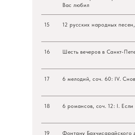
Вас любил
Отечественная музыкальная культура
раскрываются ее талант, богатство ду
«русский размах и глубину чувств, о
15
12 русских народных песен, 
музыкальное обаяние фразировки».
16
Шесть вечеров в Санкт-Петер
17
6 мелодий, соч. 60: IV. Сн
18
6 романсов, соч. 12: I. Есл
19
Фонтану Бахчисарайского 