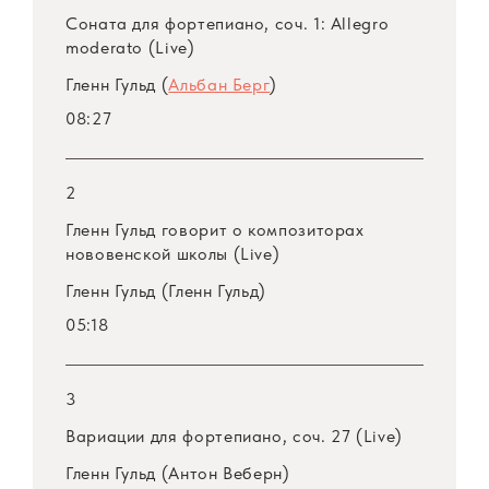
пианиста. Магнитная лента, запечатлевшая
Соната для фортепиано, соч. 1: Allegro
моменты живого общения Гульда с русской
moderato (Live)
аудиторией, является ценнейшим
Гленн Гульд (
Альбан Берг
)
свидетельством этого важного события.
08:27
2
Гленн Гульд говорит о композиторах
нововенской школы (Live)
Гленн Гульд (Гленн Гульд)
05:18
3
Вариации для фортепиано, соч. 27 (Live)
Гленн Гульд (Антон Веберн)