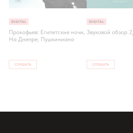
DIGITAL
DIGITAL
Прокофьев: Египетские ночи,
Звуковой обзор 2
На Днепре, Пушкиниана
СЛУШАТЬ
СЛУШАТЬ