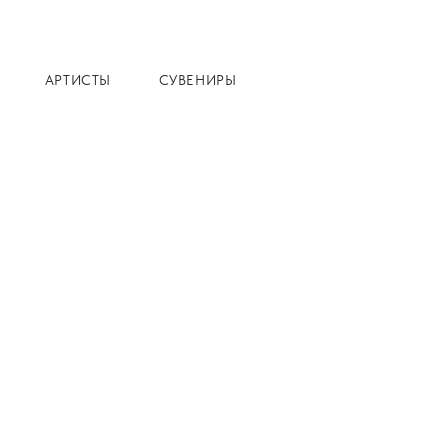
АРТИСТЫ
СУВЕНИРЫ
Главная
Каталог
К
Евгени
П. И. Ч