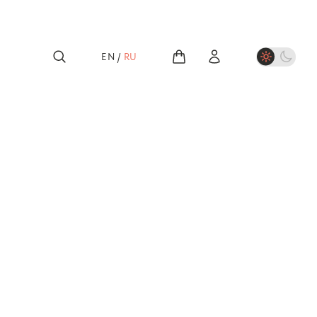
EN
/
RU
лассика
й Светланов -
айковский: