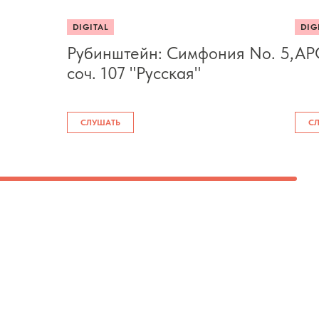
DIGITAL
DIG
3
Рубинштейн: Симфония No. 5,
АРС
соч. 107 "Русская"
СЛУШАТЬ
С