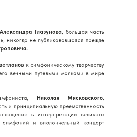
Александра Глазунова
, большая часть
сь, никогда не публиковавшаяся прежде
троповича.
ветланов
к симфоническому творчеству
него вечными путевыми маяками в мире
симфониста,
Николая Мясковского
,
сть и принципиальную преемственность
оплощение в интерпретации великого
7 симфоний и виолончельный концерт