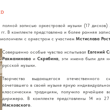
CD
я полной записью оркестровой музыки (17 дисков)
гг. В комплекте представлена и более ранняя запи
виолончели с оркестром с участием
Мстислава Рос
Совершенно особые чувства испытывал
Евгений С
Рахманинова
и
Скрябина
, эти имена были для 
русской музыки.
Творчество выдающегося отечественного 
сочетавшего в своей музыке яркую индивидуально
классическим традициям, получило ярчайшее в
дирижера. В комплекте представлены 14 из 2
Мясковского
.