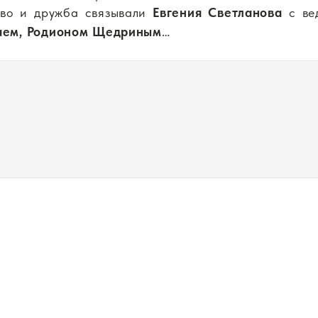
тво и дружба связывали
Евгения Светланова
с ве
аем, Родионом Щедриным
…