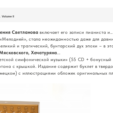
гения Светланова
включает его записи пианиста и..
 «Мелодией», стала неожиданностью даже для давн
великий и трагический, бунтарский дух эпохи – в 
Мясковского, Хачатуряна
...
етской симфонической музыки» (55 CD + бонусный 
тона с крышкой. Издание содержит буклет в твердо
емецком) с иллюстрациями обложек оригинальных п