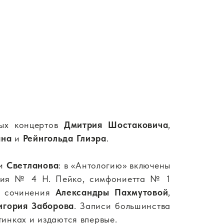
ных концертов
Дмитрия Шостаковича
,
яна
и
Рейнгольда Глиэра
.
ти
Светланова
: в «Антологию» включены
ния № 4 Н. Пейко, симфониетта № 1
ые сочинения
Александры Пахмутовой
,
игория Заборова
. Записи большинства
инках и издаются впервые.