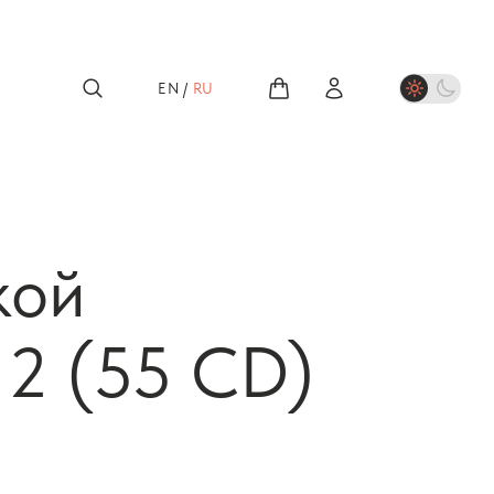
EN
/
RU
кой
 2 (55 CD)