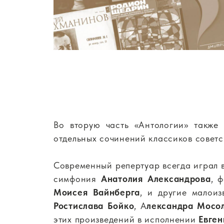
Во вторую часть «Антологии» также
отдельных сочинений классиков совет
Современный репертуар всегда играл 
симфония
Анатолия Александрова
, 
Моисея Вайнберга
, и другие малои
Ростислава Бойко
, А
лександра Мосол
этих произведений в исполнении
Евген