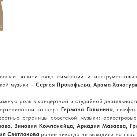
 вошли записи ряда симфоний и инструменталь
ской музыки –
Сергея Прокофьева
,
Арама Хачатур
важную роль в концертной и студийной деятельнос
фортепианный концерт
Германа Галынина
, симфо
звестные страницы советской музыки: оркестров
ова, Зиновия Компанейца, Аркадия Мазаева, Гр
ия Светланова
ранее никогда не выходили на пласт