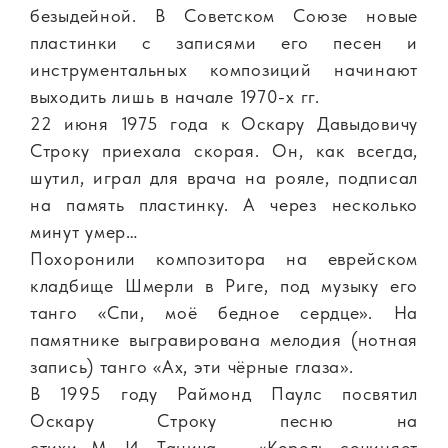
безыдейной. В Советском Союзе новые
пластинки с записями его песен и
инструментальных композиций начинают
выходить лишь в начале 1970-х гг.
22 июня 1975 года к Оскару Давыдовичу
Строку приехала скорая. Он, как всегда,
шутил, играл для врача на рояле, подписал
на память пластинку. А через несколько
минут умер…
Похоронили композитора на еврейском
кладбище Шмерли в Риге, под музыку его
танго «Спи, моё бедное сердце». На
памятнике выгравирована мелодия (нотная
запись) танго «Ах, эти чёрные глаза».
В 1995 году Раймонд Паулс посвятил
Оскару Строку песню на
стихи М. И. Танича — «Король сочиняет