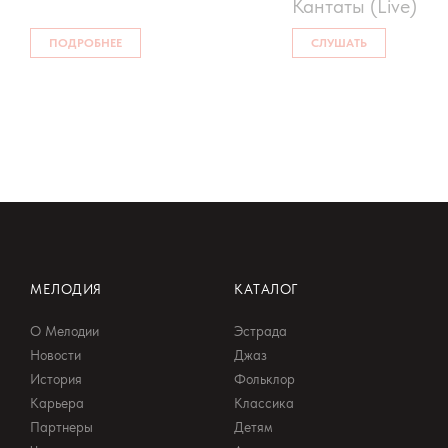
Кантаты (Live)
ПОДРОБНЕЕ
СЛУШАТЬ
МЕЛОДИЯ
КАТАЛОГ
О Мелодии
Эстрада
Новости
Джаз
История
Фольклор
Карьера
Классика
Партнеры
Детям