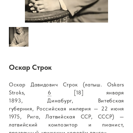
Оскар Строк
Оскар Давидович Строк (латыш. Oskars
Stroks,
6
[18] января
1893, Динабург, Витебская
губерния, Российская империя — 22 июня
1975, Рига, Латвийская ССР, СССР) —
латвийский композитор и пианист,
прозванный «рижским королём танго».