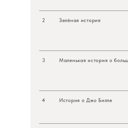
2
Зелёная история
3
Маленькая история о боль
4
История о Джо Билле