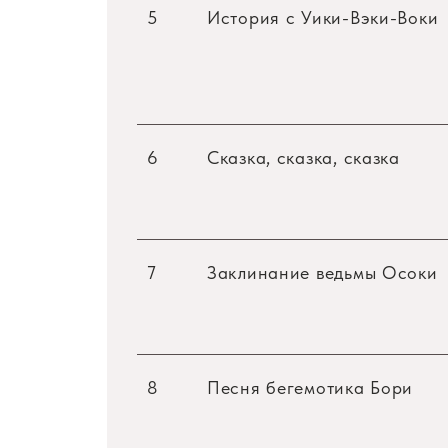
5
История с Уики-Вэки-Воки
6
Сказка, сказка, сказка
7
Заклинание ведьмы Осоки
8
Песня бегемотика Бори