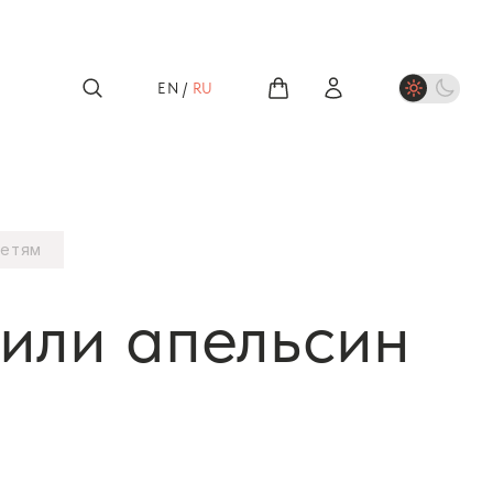
EN
/
RU
етям
или апельсин