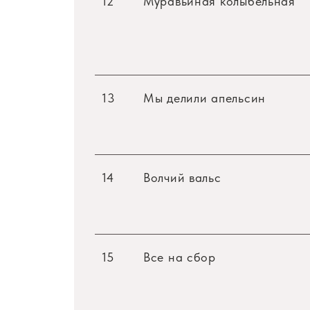
12
Муравьиная колыбельная
13
Мы делили апельсин
14
Волчий вальс
15
Все на сбор