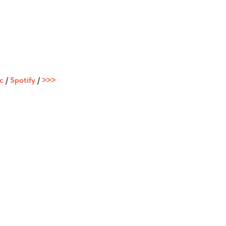
c
/
Spotify
/
˃˃˃