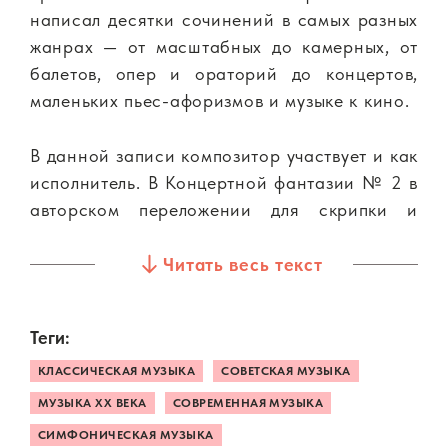
написал десятки сочинений в самых разных
жанрах — от масштабных до камерных, от
балетов, опер и ораторий до концертов,
маленьких пьес-афоризмов и музыке к кино.
В данной записи композитор участвует и как
исполнитель. В Концертной фантазии № 2 в
авторском переложении для скрипки и
фортепиано Николай Пейко исполняет
партию фортепиано. На скрипке играет
Читать весь текст
молодой и талантливый скрипач Виктор
Третьяков.
Теги:
Выход альбома приурочен к 110-летию со
КЛАССИЧЕСКАЯ МУЗЫКА
СОВЕТСКАЯ МУЗЫКА
дня рождения композитора.
МУЗЫКА XX ВЕКА
СОВРЕМЕННАЯ МУЗЫКА
СИМФОНИЧЕСКАЯ МУЗЫКА