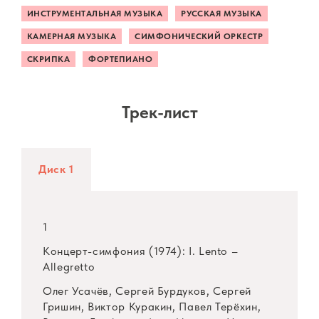
ИНСТРУМЕНТАЛЬНАЯ МУЗЫКА
РУССКАЯ МУЗЫКА
КАМЕРНАЯ МУЗЫКА
СИМФОНИЧЕСКИЙ ОРКЕСТР
СКРИПКА
ФОРТЕПИАНО
Трек-лист
Диск 1
1
Концерт-симфония (1974): I. Lento –
Allegretto
Олег Усачёв, Сергей Бурдуков, Сергей
Гришин, Виктор Куракин, Павел Терёхин,