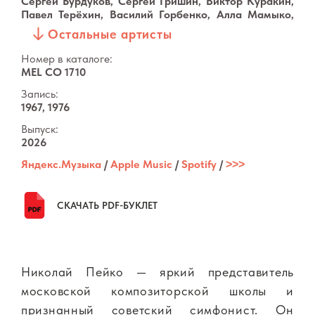
Сергей Бурдуков, Сергей Гришин, Виктор Куракин,
Павел Терёхин, Василий Горбенко, Алла Мамыко,
Наталия Коридалина, Николай Пейко, Виктор
Остальные артисты
Третьяков
Номер в каталоге:
MEL CO 1710
Запись:
1967, 1976
Выпуск:
2026
Яндекс.Музыка
/
Apple Music
/
Spotify
/
˃˃˃
СКАЧАТЬ PDF-БУКЛЕТ
Николай Пейко — яркий представитель
московской композиторской школы и
признанный советский симфонист. Он