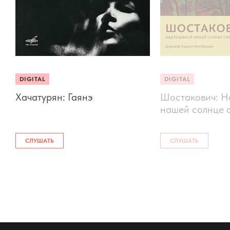
DIGITAL
DIGITAL
Хачатурян: Гаянэ
Шостакович: Н
нашей солнце с
СЛУШАТЬ
СЛУШАТЬ