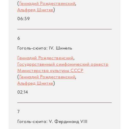
(
Геннадий Рождественский
,
экспрессии.
Альфред Шнитке
)
06:59
Особого внимания заслуживает переход к
финальному разделу произведения:
6
каденция солиста сменяется струнным
хоралом, отсылающим к традиционному
Гоголь-сюита: IV. Шинель
православному гимну. Стремительное
Геннадий Рождественский
,
нисходящее движение, начатое струнными,
Государственный симфонический оркестр
подхваченное духовыми и завершающееся
Министерства культуры СССР
(
Геннадий Рождественский
,
настоящим «звуковым обвалом» в группе
Альфред Шнитке
)
ударных, создает у слушателя почти
02:14
физическое ощущение падения. При этом
сам хорал звучит строго и отстраненно, что
подчеркивает его иную, надличностную
7
природу по сравнению с эмоциональной
Гоголь-сюита: V. Фердинанд VIII
напряженностью основной части концерта.