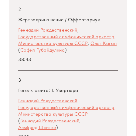
репертуара, как, например, в случае с
премьерой «Живописи» Эдисона Денисова в
2
1970‑х годах.
Жертвоприношение / Офферториум
Геннадий Рождественский
,
В программу вошли ключевые сочинения
Государственный симфонический оркестр
трех лидеров авангарда: «Живопись»
Министерства культуры СССР
,
Олег Каган
Эдисона Денисова, «Офферториум» Софии
(
София Губайдулина
)
Губайдулиной и «Ревизская сказка»
38:43
Альфреда Шнитке. Несмотря на
принадлежность к одному направлению, эти
3
произведения демонстрируют глубокие
Гоголь-сюита: I. Увертюра
индивидуальные различия, подчеркнутые
исполнительской трактовкой
Геннадий Рождественский
,
Рождественского. В «Живописи» Денисова
Государственный симфонический оркестр
Министерства культуры СССР
подход дирижера был направлен на
(
Геннадий Рождественский
,
детализированную проработку звуковой
Альфред Шнитке
)
палитры: Рождественский выстраивал