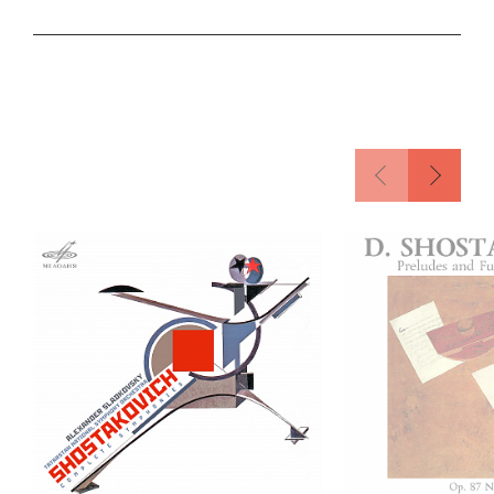
Союза композиторов и со страниц газеты
«Правда». Нужно было обладать
авторитетом Геннадия Рождественского для
того, чтобы именно из этих имен составить
такую программу концерта. Обладать его
гением — чтобы такую программу именно
составить! Именно из этих сочинений
Шнитке, Денисова и Губайдулиной. И с
таким блеском продирижировать ей.
В этой программе один из самых пикантных
моментов — маленький «Марш»,
открывавший программу и помещенный на
диске в качестве бонус-трека. Ведь Шнитке,
Денисов и Губайдулина, очень близко
сотрудничавшие друг с другом в 1960-е
годы, когда волна второго советского