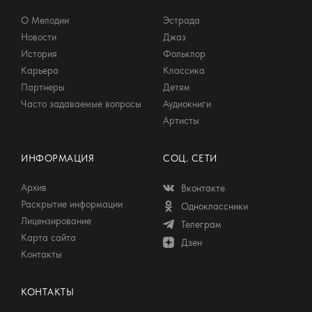
мистическая власть чисел и имен,
О Мелодии
Эстрада
становящаяся чистой экспрессией, у
Новости
Джаз
Губайдулиной, ностальгия по мировой
История
Фольклор
Карьера
Классика
культуре и экзистенциальная боль Шнитке —
Партнеры
Детям
все это отчетливо слышно в «Живописи»,
Часто задаваемые вопросы
Аудиокниги
«Офферториуме», «Ревизской сказке».
Артисты
Каждое из этих сочинений — своеобразный
герб той страны, которая была создана
ИНФОРМАЦИЯ
СОЦ. СЕТИ
творчеством каждого из этих композиторов.
Архив
Вконтакте
Раскрытие информации
Одноклассники
Лицензирование
Телеграм
Карта сайта
Дзен
Контакты
КОНТАКТЫ