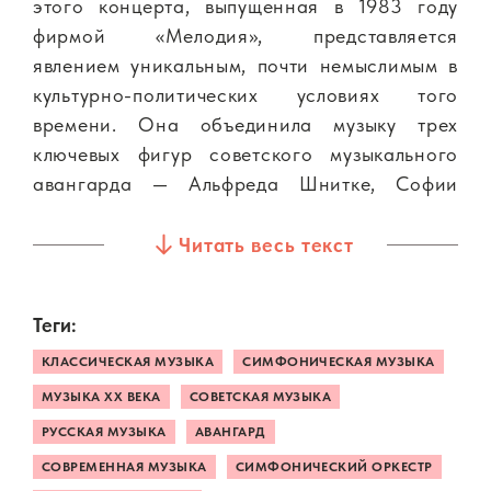
этого концерта, выпущенная в 1983 году
фирмой «Мелодия», представляется
явлением уникальным, почти немыслимым в
культурно-политических условиях того
времени. Она объединила музыку трех
ключевых фигур советского музыкального
авангарда — Альфреда Шнитке, Софии
Губайдулиной и Эдисона Денисова, чье
творчество находилось в оппозиции к
Читать весь текст
официальному курсу.
Теги:
Контекст эпохи красноречиво объясняет эту
уникальность: в 1979 году глава Союза
КЛАССИЧЕСКАЯ МУЗЫКА
СИМФОНИЧЕСКАЯ МУЗЫКА
композиторов Тихон Хренников публично
МУЗЫКА XX ВЕКА
СОВЕТСКАЯ МУЗЫКА
осудил «стремление к ниспровержению
РУССКАЯ МУЗЫКА
АВАНГАРД
традиций» и «художественный произвол». На
СОВРЕМЕННАЯ МУЗЫКА
СИМФОНИЧЕСКИЙ ОРКЕСТР
практике это выливалось в запреты. Так,