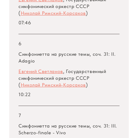
АРСМ I, Том 54. Калинников
симфонический оркестр СССР
АРСМ I, Том 55. Метнер
(
Николай Римский-Корсаков
)
АРСМ I, Бонус Том 56. Метнер
07:46
6
Симфониетта на русские темы, соч. 31: II.
Adagio
Евгений Светланов
, Государственный
симфонический оркестр СССР
(
Николай Римский-Корсаков
)
10:22
7
Симфониетта на русские темы, соч. 31: III.
Scherzo-finale - Vivo