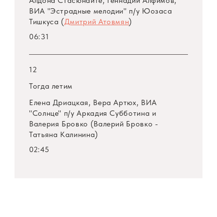
Алдона Стасюнайте, Геннадий Алфимов,
ВИА "Эстрадные мелодии" п/у Юозаса
Тишкуса (
Дмитрий Атовмян
)
06:31
12
Тогда летим
Елена Дриацкая, Вера Артюх, ВИА
"Солнце" п/у Аркадия Субботина и
Валерия Бровко (Валерий Бровко -
Татьяна Калинина)
02:45