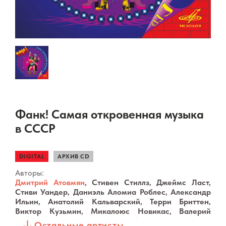
Фанк! Самая откровенная музыка
в СССР
DIGITAL
АРХИВ CD
Авторы:
Дмитрий Атовмян
, Стивен Стиллз, Джеймс Ласт,
Стиви Уандер, Даниэль Аломиа Роблес, Александр
Ильин, Анатолий Кальварский, Терри Бриттен,
Виктор Кузьмин, Микалоюс Новикас, Валерий
Бровко, Стивен Стиллз, О. Гарбатюк, Пол Саймон,
Остальные артисты