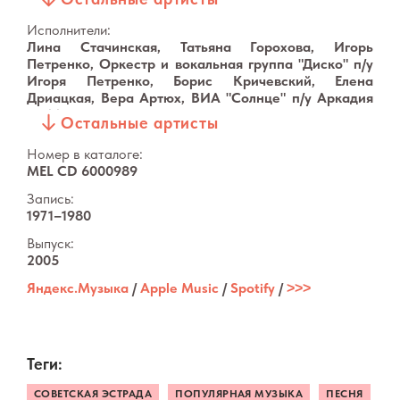
Юрий Погорельский, Леонтий Шишко, Кристин
Авторс, Антанас Саулинас, Юрий Кобрин, Татьяна
Исполнители:
Калинина
Лина Стачинская, Татьяна Горохова, Игорь
Петренко, Оркестр и вокальная группа "Диско"
п/у
Игоря Петренко, Борис Кричевский, Елена
Дриацкая, Вера Артюх, ВИА "Солнце"
п/у
Аркадия
Субботина и Валерия Бровко, Инструментальный
Остальные артисты
ансамбль
п/у
Владимира Тартаковского, Нина
Бродская, Анатолий Кальварский, Эстрадно-
Номер в каталоге:
симфонический оркестр Ленинградского
MEL CD 6000989
телевидения и радио, А. Иванова, ВИА "Солнце"
п/у
Запись:
Аркадия Субботина, ВИА "Здравствуй, песня"
п/у
1971–1980
Аркадия Хаславского, Инструментальный ансамбль
п/у
Александра Тартаковского, ВИА "Оризонт"
п/у
Выпуск:
Олега Мильштейна, Алдона Стасюнайте, Геннадий
2005
Алфимов, ВИА "Эстрадные мелодии"
п/у
Юозаса
Тишкуса
Яндекс.Музыка
/
Apple Music
/
Spotify
/
˃˃˃
Теги:
СОВЕТСКАЯ ЭСТРАДА
ПОПУЛЯРНАЯ МУЗЫКА
ПЕСНЯ