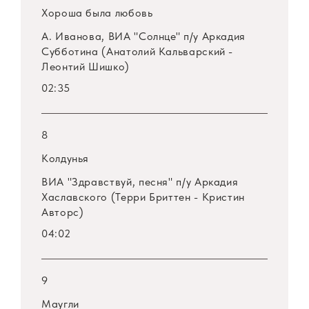
Хороша была любовь
А. Иванова, ВИА "Солнце" п/у Аркадия
Субботина (Анатолий Кальварский -
Леонтий Шишко)
02:35
8
Колдунья
ВИА "Здравствуй, песня" п/у Аркадия
Хаславского (Терри Бриттен - Кристин
Авторс)
04:02
9
Маугли