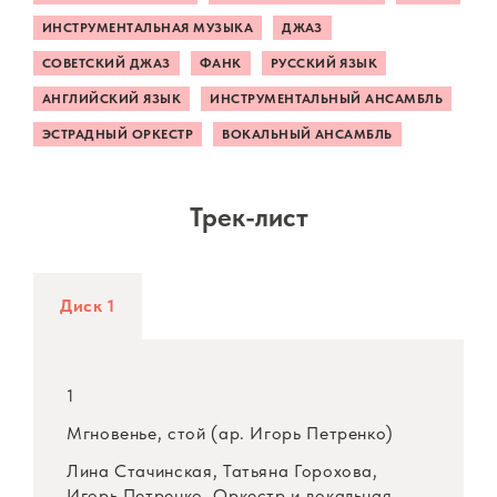
ИНСТРУМЕНТАЛЬНАЯ МУЗЫКА
ДЖАЗ
СОВЕТСКИЙ ДЖАЗ
ФАНК
РУССКИЙ ЯЗЫК
АНГЛИЙСКИЙ ЯЗЫК
ИНСТРУМЕНТАЛЬНЫЙ АНСАМБЛЬ
ЭСТРАДНЫЙ ОРКЕСТР
ВОКАЛЬНЫЙ АНСАМБЛЬ
Трек-лист
Диск 1
1
Мгновенье, стой (ар. Игорь Петренко)
Лина Стачинская, Татьяна Горохова,
Игорь Петренко, Оркестр и вокальная