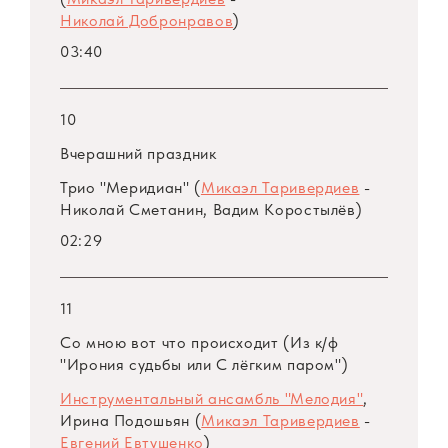
Николай Добронравов
)
03:40
10
Вчерашний праздник
Трио "Меридиан" (
Микаэл Таривердиев
-
Николай Сметанин, Вадим Коростылёв)
02:29
11
Со мною вот что происходит (Из к/ф
"Ирония судьбы или С лёгким паром")
Инструментальный ансамбль "Мелодия"
,
Ирина Подошьян (
Микаэл Таривердиев
-
Евгений Евтушенко
)