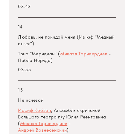
03:43
14
Любовь, не покидай меня (Из к/ф "Медный
ангел")
Трио "Меридиан" (
Микаэл Таривердиев
-
Пабло Неруда)
03:55
15
Не исчезай
Иосиф Кобзон
, Ансамбль скрипачей
Большого театра
п/у
Юлия Реентовича
(
Микаэл Таривердиев
-
Андрей Вознесенский
)