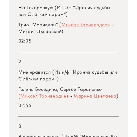
На Тихорецкую (Из к/ф "Ирония судьбы
или С лёгким паром")
Трио "Меридиан" (
Микаэл Таривердиев
-
Михаил Львовский)
02:05
2
Мне нравится (Из к/ф "Ирония судьбы или
С лёгким паром")
Галина Беседина, Сергей Тараненко
(
Микаэл Таривердиев
-
Марина Цветаева
)
02:55
3
Я спросил у ясеня (Из к/ф "Ирония судьбы