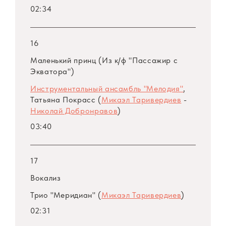
02:34
16
Маленький принц (Из к/ф "Пассажир с
Экватора")
Инструментальный ансамбль "Мелодия"
,
Татьяна Покрасс (
Микаэл Таривердиев
-
Николай Добронравов
)
03:40
17
Вокализ
Трио "Меридиан" (
Микаэл Таривердиев
)
02:31