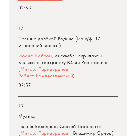
02:53
12
Песня о далёкой Родине (Из к/ф "17
мгновений весны")
Иосиф Кобзон
, Ансамбль скрипачей
Большого театра
п/у
Юлия Реентовича
(
Микаэл Таривердиев
-
Роберт Рождественский
)
02:57
13
Музыка
Галина Беседина, Сергей Тараненко
(
Микаэл Таривердиев
- Владимир Орлов)