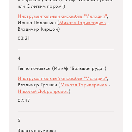
или С лёгким паром")
Инструментальный ансамбль "Мелодия"
,
Ирина Подошьян (
Микаэл Таривердиев
-
Владимир Киршон)
03:21
4
Ты не печалься (Из к/ф "Большая руда")
Инструментальный ансамбль "Мелодия"
,
Владимир Трошин (
Микаэл Таривердиев
-
Николай Добронравов
)
02:47
5
Золотые сумерки