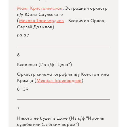
Майя Кристалинская
, Эстрадный оркестр
п/у
Юрия Саульского
(
Микаэл Таривердиев
- Владимир Орлов,
Сергей Давыдов)
03:37
6
Клавесин (Из к/ф "Цена")
Оркестр кинематографии
п/у
Константина
Кримца (
Микаэл Таривердиев
)
01:39
7
Никого не будет в доме (Из к/ф "Ирония
судьбы или С лёгким паром")