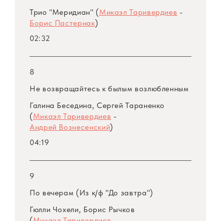
Трио "Меридиан" (
Микаэл Таривердиев
-
Борис Пастернак
)
02:32
8
Не возвращайтесь к былым возлюбленным
Галина Беседина, Сергей Тараненко
(
Микаэл Таривердиев
-
Андрей Вознесенский
)
04:19
9
По вечерам (Из к/ф "До завтра")
Гюлли Чохели, Борис Рычков
(
Микаэл Таривердиев
-