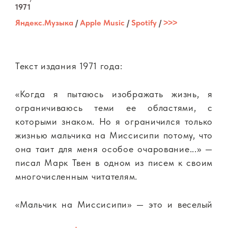
1971
Яндекс.Музыка
/
Apple Music
/
Spotify
/
˃˃˃
Текст издания 1971 года:
«Когда я пытаюсь изображать жизнь, я
ограничиваюсь теми ее областями, с
которыми знаком. Но я ограничился только
жизнью мальчика на Миссисипи потому, что
она таит для меня особое очарование...» —
писал Марк Твен в одном из писем к своим
многочисленным читателям.
«Мальчик на Миссисипи» — это и веселый
фантазер Том Сойер, и его «вредный»