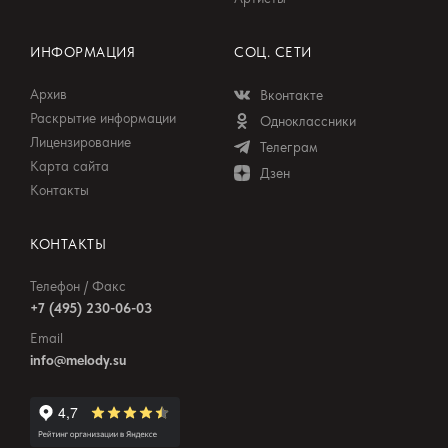
доверчивых людей. Юмор Марка Твена —
это юмор, рожденный любовью к людям.
ИНФОРМАЦИЯ
СОЦ. СЕТИ
Бесстрашный и трогательный, смело
Архив
Вконтакте
защищающий свое человеческое
Раскрытие информации
Одноклассники
достоинство, таким предстает Гекльберри
Лицензирование
Телеграм
Финн.
Карта сайта
Дзен
Контакты
Мария Бабаева
КОНТАКТЫ
Телефон / Факс
+7 (495) 230-06-03
Email
info@melody.su