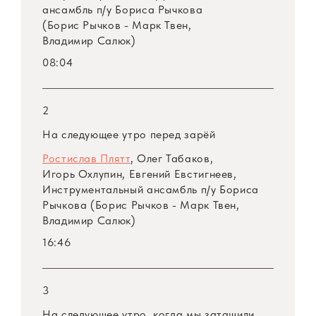
ансамбль
п/у
Бориса Рычкова
(Борис Рычков - Марк Твен,
Марк Твен путешествовал всю жизнь. Он был
Владимир Салюк)
солдатом, наборщиком, золотоискателем,
08:04
рудокопом, репортером маленьких
провинциальных газет, лоцманом на
Миссисипи, лектором-юмористом,
2
изобретателем-неудачником, издателем и
На следующее утро перед зарёй
литератором, богачом и банкротом...
Ростислав Плятт
, Олег Табаков,
Игорь Охлупин, Евгений Евстигнеев,
По его собственным словам, он был совсем
Инструментальный ансамбль
п/у
Бориса
«неплохо экипирован для ремесла»
Рычкова (Борис Рычков - Марк Твен,
Владимир Салюк)
писателя, «поскольку самым ценным
16:46
капиталом — культурой и эрудицией,
— необходимым для писания романов,
является личный опыт».
3
На следующее утро, когда мы затащили