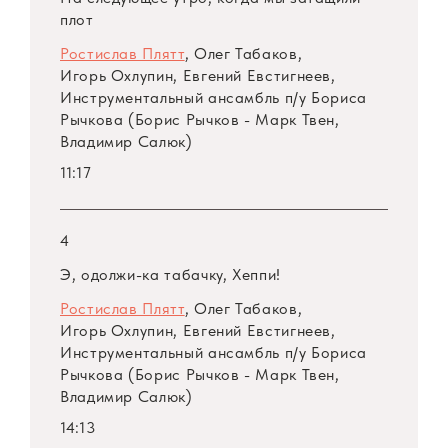
«Приключения Гекльберри Финна»
плот
появились в печати в 1885 году, когда Твену
Ростислав Плятт
, Олег Табаков,
было уже пятьдесят лет и он прославился не
Игорь Охлупин, Евгений Евстигнеев,
только в Соединенных Штатах Америки. Его
Инструментальный ансамбль
п/у
Бориса
высокая долговязая фигура, широкое
Рычкова (Борис Рычков - Марк Твен,
смуглое лицо с задумчивыми и
Владимир Салюк)
насмешливыми глазами, косматые брови и
11:17
буйная шапка огненно-рыжих, с сединой,
вьющихся волос часто появлялась на
4
фотографиях в газетах и журналах.
Э, одолжи-ка табачку, Хеппи!
Правда, его имени не всегда сопутствовали
Ростислав Плятт
, Олег Табаков,
слова, которые обычно говорят об
Игорь Охлупин, Евгений Евстигнеев,
Инструментальный ансамбль
п/у
Бориса
известных, маститых писателях. Его ругали и
Рычкова (Борис Рычков - Марк Твен,
хвалили — и то, и другое делалось взахлеб,
Владимир Салюк)
но читали его с жадностью. На
14:13
юмористические «лекции» буквально