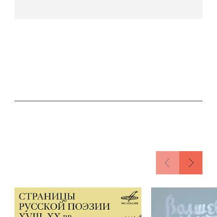
ломились в любом городе, куда бы он ни
приезжал!
«Гекльберри Финн». Эту книгу не раз
выбрасывали из библиотек, в ней видели
что-то «грязное».
А дело было в том, что Марк Твен так и не
перестал быть «мальчишкой с Миссисипи».
Он всю жизнь был скорее Геком, чем
наивным и веселым Томом Сойером. Геком,
который видит в жизни не только смешное,
но порой горюет, отчаивается, протестует.
Был тем самым бунтарем, которому
противны лживые россказни о «добром
боженьке» и послушных мальчиках.