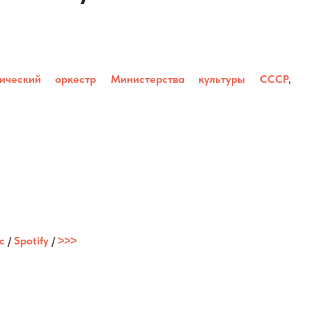
нический оркестр Министерства культуры СССР
,
c
/
Spotify
/
˃˃˃