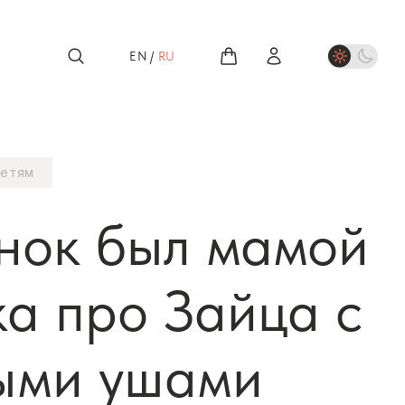
EN
/
RU
етям
нок был мамой
ка про Зайца с
ыми ушами