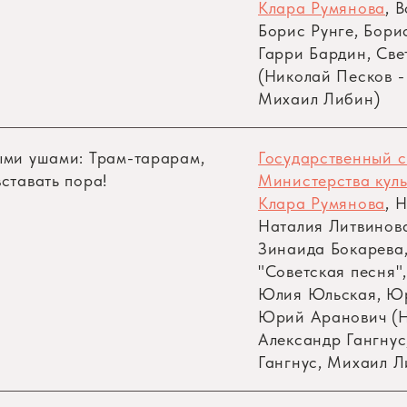
Клара Румянова
, 
Борис Рунге, Бори
Гарри Бардин, Све
(Николай Песков -
Михаил Либин)
тправились на охоту, лесные малыши запрыгали по 
е знает, что уже задуманы страшные планы, что
ыми ушами: Трам-тарарам,
Государственный 
лисы — верные слуги самого Мухомора Мухоморовича
ставать пора!
Министерства кул
 всех и никому не желает добра…
Клара Румянова
, 
Наталия Литвинова
Зинаида Бокарева,
все свои планы, и что будет с зайчонком и его друз
"Советская песня"
а — все встанет на свои места, ты узнаешь, чт
Юлия Юльская, Ю
Юрий Аранович (Н
Александр Гангнус
Гангнус, Михаил Л