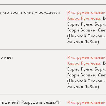
я опасность… Ты спросишь, почему же волшебные у
ву бывает предел. Ты ведь не забыл, что у Зайчонка
о кто воспитанным рождается
Инструментальный
о было глубокой тайной, и никакие уши, даже самы
Клара Румянова
, 
Борис Рунге, Бори
Гарри Бардин, Све
(Николай Песков -
м колдунам вздумалось завладеть чудесными у
Михаил Либин)
ь, если им будут заранее известны все лесные ново
не подозревают о своих самых главных противник
то идёт
Инструментальный
 страшные и таинственные заклинания, осмеять 
Клара Румянова
, 
Борис Рунге, Бори
Гарри Бардин, Све
(Николай Песков -
 начинается – и не просто волшебная, а еще и м
Михаил Либин)
? Это играет зарю наш маленький веселый Зайч
ть детей?! Разрушать семью?!
Инструментальный