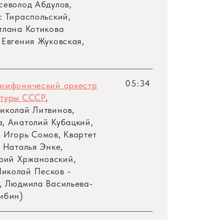
Всеволод Абдулов,
с Тираспольский,
тлана Котикова
 Евгения Жуковская,
лужайкам, а Зайчонок побежал по своим
 уже снаряжаются в погоню за веселым
05:34
симфонический оркестр
, который даже и заснуть-то не может
ьтуры СССР
,
Николай Литвинов,
, Анатолий Кубацкий,
 Игорь Сомов, Квартет
ьями, со всем лесом, и кому достанутся
, Наталья Энке,
о сильнее самого страшного, злобного
рий Хржановский,
иколай Песков -
, Людмила Васильева-
Мария Бабаева
ибин)