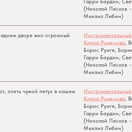
Гарри Бардин, Све
(Николай Песков -
Михаил Либин)
, у которого были необыкновенные, волшебные уши?
 И если нашему Зайцу хотелось отдохнуть от ле
седнем дворе жил огромный
Инструментальный
росто и быстро, как ты свою вязаную шапочку.
Клара Румянова
, 
Борис Рунге, Бори
бились Зайчонку такие удобные и к тому же волшеб
Гарри Бардин, Све
(Николай Песков -
ориться в огромном лесу, а там каждую минуту пр
Михаил Либин)
о знал заранее, где, по какой тропинке крадется
е место, да еще и предупредить об опасности всех
ает у добрых зверей и людей…
от, опять чужой петух в нашем
Инструментальный
Клара Румянова
, 
одняшние, но даже и завтрашние новости. Вот, с
Борис Рунге, Бори
о того, что будет завтра, даже Ворон предсказать
Гарри Бардин, Све
(Николай Песков -
аперед.
Михаил Либин)