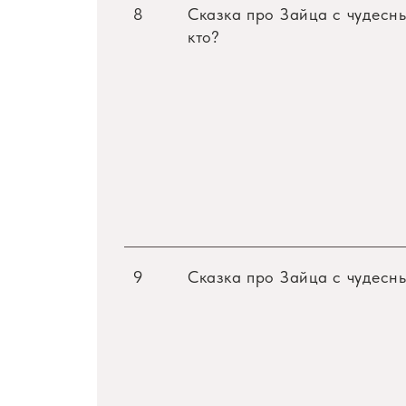
8
Сказка про Зайца с чудесн
кто?
Как щенок был мамой
Автор — Евгения Жуковская
Музыка — Николай Песков
Текст песен — Михаил Либин
Режиссер — Гарри Бардин
Действующие лица и исполнители:
Ведущий, Щенок — Всеволод Абдулов
Курица — Светлана Котикова
9
Сказка про Зайца с чудесн
Петух — Борис Рунге
Кошка — Клара Румянова
Цыплята — Клара Румянова, Борис Тир
Почтальон, Волкодав — Гарри Бардин
Инструментальный ансамбль «Мелодия» 