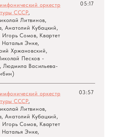
05:17
симфонический оркестр
ьтуры СССР
,
Николай Литвинов,
, Анатолий Кубацкий,
 Игорь Сомов, Квартет
, Наталья Энке,
рий Хржановский,
иколай Песков -
, Людмила Васильева-
ибин)
03:57
симфонический оркестр
ьтуры СССР
,
Николай Литвинов,
, Анатолий Кубацкий,
 Игорь Сомов, Квартет
, Наталья Энке,