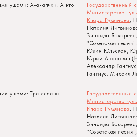
ыми ушами: А-а-апчхи! А это
Государственный 
Министерства кул
Клара Румянова
, 
Наталия Литвинова
Зинаида Бокарева,
"Советская песня"
Юлия Юльская, Ю
Юрий Аранович (Н
Александр Гангнус
Гангнус, Михаил Л
ыми ушами: Три лисицы
Государственный 
Министерства кул
Клара Румянова
, 
аспольский
Наталия Литвинова
Зинаида Бокарева,
п/у Г. Гараняна и В. Чижика
"Советская песня"