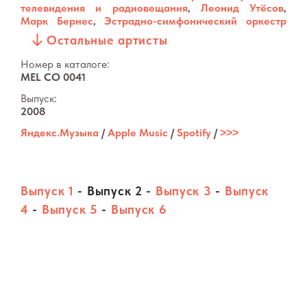
телевидения и радиовещания
,
Леонид Утёсов
,
Марк Бернес
,
Эстрадно-симфонический оркестр
Всесоюзного радио и Центрального телевидения
,
Остальные артисты
Дважды Краснознамённый ордена Красной Звезды
академический ансамбль песни и пляски Советской
Номер в каталоге:
Армии имени Александра Александрова
,
Джаз-
MEL CO 0041
оркестр Леонида Утёсова
Выпуск:
2008
Яндекс.Музыка
/
Apple Music
/
Spotify
/
˃˃˃
Выпуск 1
-
Выпуск 2
-
Выпуск 3
-
Выпуск
4
-
Выпуск 5
-
Выпуск 6