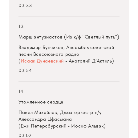
03:33
13
Марш энтузиастов (Из к/ф "Светлый путь")
Владимир Бунчиков, Ансамбль советской
песни Всесоюзного радио
(
Исаак Дунаевский
- Анатолий Д’Актиль)
03:54
14
Утомленное сердце
Павел Михайлов, Джаз-оркестр
п/у
Александра Цфасмана
(Ежи Петерсбурский - Иосиф Альвэк)
03:02