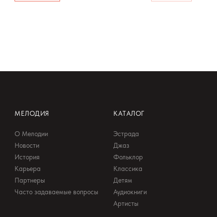
МЕЛОДИЯ
КАТАЛОГ
О Мелодии
Эстрада
Новости
Джаз
История
Фольклор
Карьера
Классика
Партнеры
Детям
Часто задаваемые вопросы
Аудиокниги
Артисты