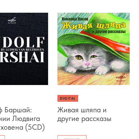
DIGITAL
ф Баршай:
Живая шляпа и
нии Людвига
другие рассказы
тховена (5CD)