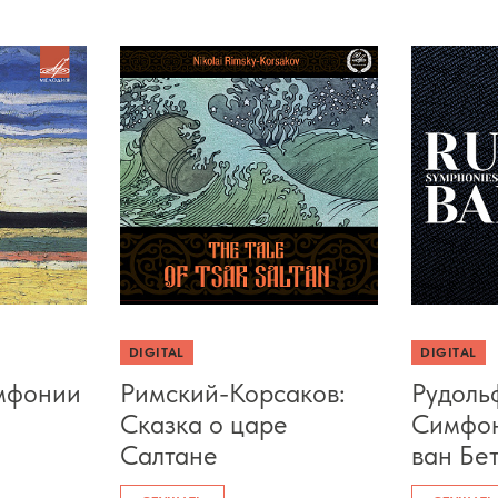
DIGITAL
DIGITAL
мфонии
Римский-Корсаков:
Рудоль
Сказка о царе
Симфо
Салтане
ван Бе