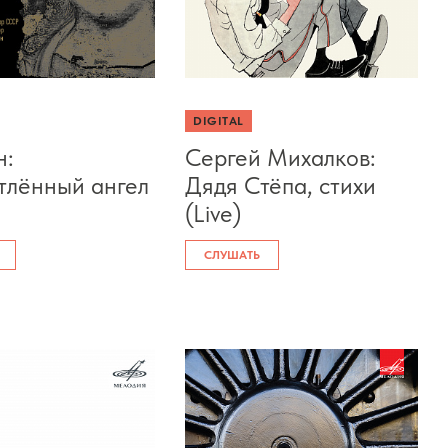
DIGITAL
н:
Сергей Михалков:
тлённый ангел
Дядя Стёпа, стихи
(Live)
СЛУШАТЬ